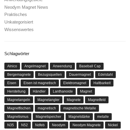
Neodym Magnet News
Praktisches
Unkategorisiert
Wissenswertes
Schlagwörter
Alnico
Angelmagnet
Anwendung
Baseball Cap
Bergemagnete
Bezugsquellen
Dauermagnet
Edelstahl
Eisen
Eisen ist magnetisch
Elektromagnet
Haltbarkeit
Herstellung
Händler
Lanthanoide
Magnet
Magnetangeln
Magnetangler
Magnete
Magnetfeld
Magnetfischen
magnetisch
magnetische Metalle
Magnetismus
Magnetspeicher
Magnetstärke
metalle
N35
N52
Ndfeb
Neodym
Neodym Magnete
Nickel