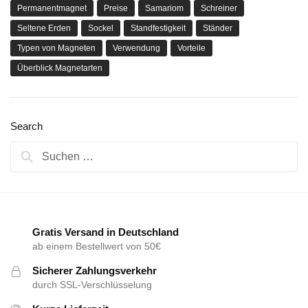
Permanentmagnet
Preise
Samariom
Schreiner
Seltene Erden
Sockel
Standfestigkeit
Ständer
Typen von Magneten
Verwendung
Vorteile
Überblick Magnetarten
Search
Suchen
nach:
Gratis Versand in Deutschland
ab einem Bestellwert von 50€
Sicherer Zahlungsverkehr
durch SSL-Verschlüsselung