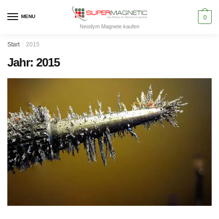
Skip
Skip
to
to
MENU
0
Neodym Magnete kaufen
navigation
content
Start
/
2015
Jahr:
2015