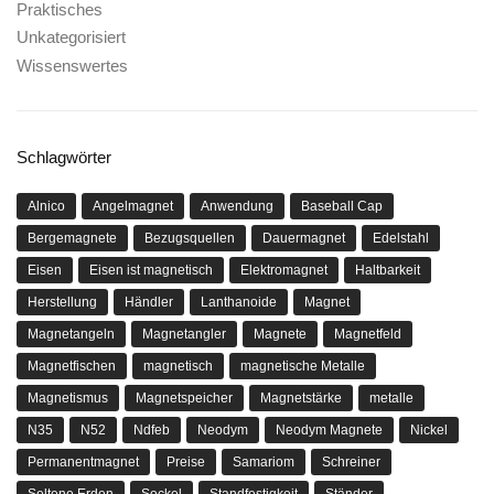
Praktisches
Unkategorisiert
Wissenswertes
Schlagwörter
Alnico
Angelmagnet
Anwendung
Baseball Cap
Bergemagnete
Bezugsquellen
Dauermagnet
Edelstahl
Eisen
Eisen ist magnetisch
Elektromagnet
Haltbarkeit
Herstellung
Händler
Lanthanoide
Magnet
Magnetangeln
Magnetangler
Magnete
Magnetfeld
Magnetfischen
magnetisch
magnetische Metalle
Magnetismus
Magnetspeicher
Magnetstärke
metalle
N35
N52
Ndfeb
Neodym
Neodym Magnete
Nickel
Permanentmagnet
Preise
Samariom
Schreiner
Seltene Erden
Sockel
Standfestigkeit
Ständer