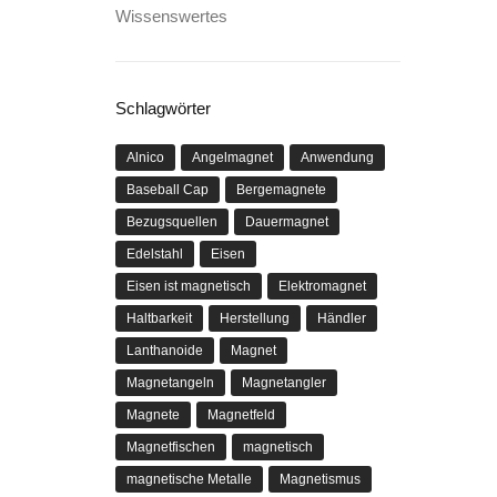
Wissenswertes
Schlagwörter
Alnico
Angelmagnet
Anwendung
Baseball Cap
Bergemagnete
Bezugsquellen
Dauermagnet
Edelstahl
Eisen
Eisen ist magnetisch
Elektromagnet
Haltbarkeit
Herstellung
Händler
Lanthanoide
Magnet
Magnetangeln
Magnetangler
Magnete
Magnetfeld
Magnetfischen
magnetisch
magnetische Metalle
Magnetismus