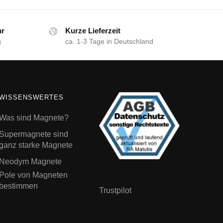
hr
Kurze Lieferzeit
g
ca. 1-3 Tage in Deutschland
WISSENSWERTES
Was sind Magnete?
Supermagnete sind
ganz starke Magnete
Neodym Magnete
Pole von Magneten
bestimmen
Trustpilot