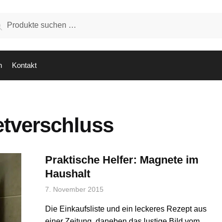
hen
Suchen
:
n
Kontakt
tverschluss
Praktische Helfer: Magnete im
Haushalt
7. November 2015
Die Einkaufsliste und ein leckeres Rezept aus
einer Zeitung, daneben das lustige Bild vom