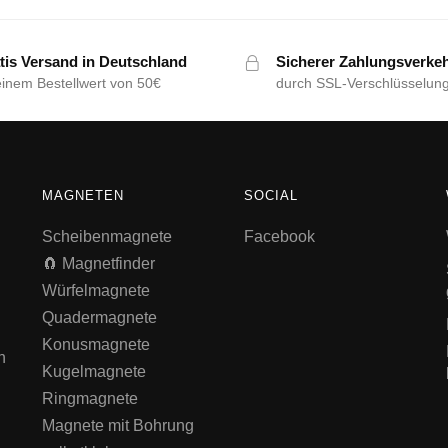
tis Versand in Deutschland
Sicherer Zahlungsverke
einem Bestellwert von 50€
durch SSL-Verschlüsselun
MAGNETEN
SOCIAL
Scheibenmagnete
Facebook
🧲 Magnetfinder
Würfelmagnete
Quadermagnete
Konusmagnete
n
Kugelmagnete
Ringmagnete
Magnete mit Bohrung