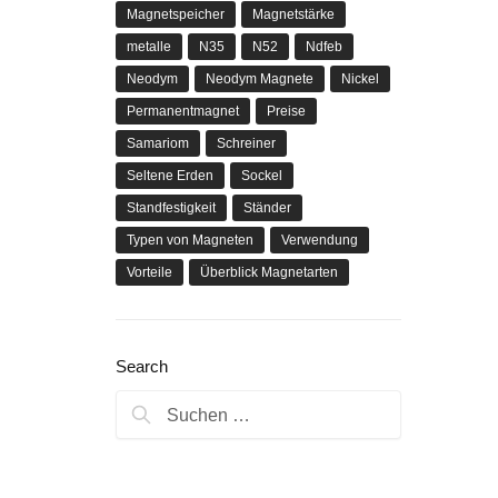
Magnetspeicher
Magnetstärke
metalle
N35
N52
Ndfeb
Neodym
Neodym Magnete
Nickel
Permanentmagnet
Preise
Samariom
Schreiner
Seltene Erden
Sockel
Standfestigkeit
Ständer
Typen von Magneten
Verwendung
Vorteile
Überblick Magnetarten
Search
Suchen
nach: