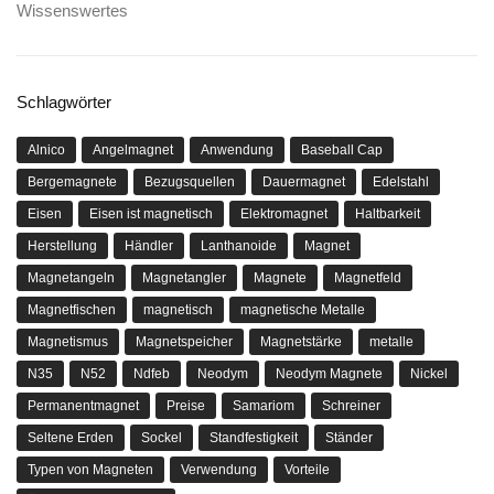
Wissenswertes
Schlagwörter
Alnico
Angelmagnet
Anwendung
Baseball Cap
Bergemagnete
Bezugsquellen
Dauermagnet
Edelstahl
Eisen
Eisen ist magnetisch
Elektromagnet
Haltbarkeit
Herstellung
Händler
Lanthanoide
Magnet
Magnetangeln
Magnetangler
Magnete
Magnetfeld
Magnetfischen
magnetisch
magnetische Metalle
Magnetismus
Magnetspeicher
Magnetstärke
metalle
N35
N52
Ndfeb
Neodym
Neodym Magnete
Nickel
Permanentmagnet
Preise
Samariom
Schreiner
Seltene Erden
Sockel
Standfestigkeit
Ständer
Typen von Magneten
Verwendung
Vorteile