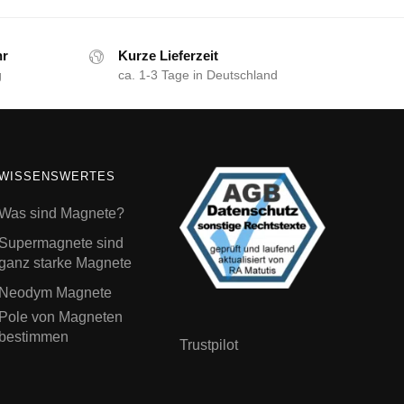
hr
Kurze Lieferzeit
g
ca. 1-3 Tage in Deutschland
WISSENSWERTES
Was sind Magnete?
Supermagnete sind
ganz starke Magnete
Neodym Magnete
Pole von Magneten
bestimmen
Trustpilot