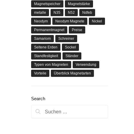
Magnetspeicher
Magnetstärke
metalle
N35
N52
Ndfeb
Neodym
Neodym Magnete
Nickel
Permanentmagnet
Preise
Samariom
Schreiner
Seltene Erden
Sockel
Standfestigkeit
Ständer
Typen von Magneten
Verwendung
Vorteile
Überblick Magnetarten
Search
Suchen
nach: