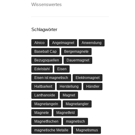
Wissenswertes
Schlagwörter
Alnico
Angelmagnet
Anwendung
Baseball Cap
Bergemagnete
Bezugsquellen
Dauermagnet
Edelstahl
Eisen
Eisen ist magnetisch
Elektromagnet
Haltbarkeit
Herstellung
Händler
Lanthanoide
Magnet
Magnetangeln
Magnetangler
Magnete
Magnetfeld
Magnetfischen
magnetisch
magnetische Metalle
Magnetismus