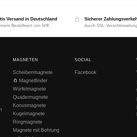
tis Versand in Deutschland
Sicherer Zahlungsverke
einem Bestellwert von 50€
durch SSL-Verschlüsselun
MAGNETEN
SOCIAL
Scheibenmagnete
Facebook
🧲 Magnetfinder
Würfelmagnete
Quadermagnete
Konusmagnete
n
Kugelmagnete
Ringmagnete
Magnete mit Bohrung