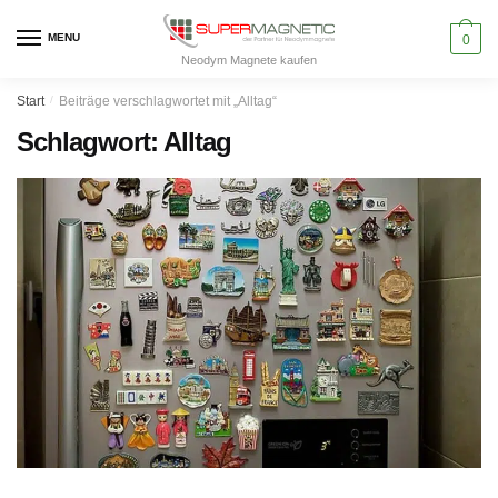
Skip
Skip
to
to
MENU
0
Neodym Magnete kaufen
navigation
content
Start
/
Beiträge verschlagwortet mit „Alltag“
Schlagwort:
Alltag