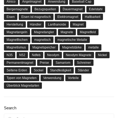
Alnico
Angelmagnet
Anwendung
Baseball Cap
Bergemagnete
Bezugsquellen
Dauermagnet
Edelstahl
Eisen
Eisen ist magnetisch
Elektromagnet
Haltbarkeit
Herstellung
Händler
Lanthanoide
Magnet
Magnetangeln
Magnetangler
Magnete
Magnetfeld
Magnetfischen
magnetisch
magnetische Metalle
Magnetismus
Magnetspeicher
Magnetstärke
metalle
N35
N52
Ndfeb
Neodym
Neodym Magnete
Nickel
Permanentmagnet
Preise
Samariom
Schreiner
Seltene Erden
Sockel
Standfestigkeit
Ständer
Typen von Magneten
Verwendung
Vorteile
Überblick Magnetarten
Search
Suchen