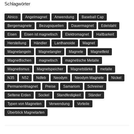
Schlagwörter
Alnico
Angelmagnet
Anwendung
Baseball Cap
Bergemagnete
Bezugsquellen
Dauermagnet
Edelstahl
Eisen
Eisen ist magnetisch
Elektromagnet
Haltbarkeit
Herstellung
Händler
Lanthanoide
Magnet
Magnetangeln
Magnetangler
Magnete
Magnetfeld
Magnetfischen
magnetisch
magnetische Metalle
Magnetismus
Magnetspeicher
Magnetstärke
metalle
N35
N52
Ndfeb
Neodym
Neodym Magnete
Nickel
Permanentmagnet
Preise
Samariom
Schreiner
Seltene Erden
Sockel
Standfestigkeit
Ständer
Typen von Magneten
Verwendung
Vorteile
Überblick Magnetarten