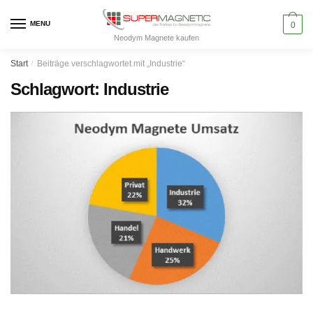
Skip
Skip
to
to
MENU
0
Neodym Magnete kaufen
navigation
content
Start
/
Beiträge verschlagwortet mit „Industrie“
Schlagwort:
Industrie