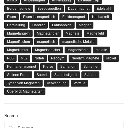
Alnico
Angelmagnet
Anwendung
Baseball Cap
Bergemagnete
Bezugsquellen
Dauermagnet
Edelstahl
Eisen
Eisen ist magnetisch
Elektromagnet
Haltbarkeit
Herstellung
Händler
Lanthanoide
Magnet
Magnetangeln
Magnetangler
Magnete
Magnetfeld
Magnetfischen
magnetisch
magnetische Metalle
Magnetismus
Magnetspeicher
Magnetstärke
metalle
N35
N52
Ndfeb
Neodym
Neodym Magnete
Nickel
Permanentmagnet
Preise
Samariom
Schreiner
Seltene Erden
Sockel
Standfestigkeit
Ständer
Typen von Magneten
Verwendung
Vorteile
Überblick Magnetarten
Search