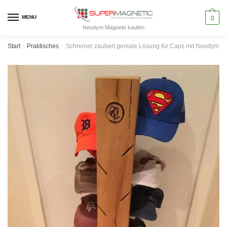
MENU
0
Neodym Magnete kaufen
Start
/
Praktisches
/
Schreiner zaubert geniale Lösung für Caps mit Neodym 