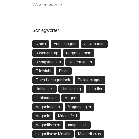
Wissenswertes
Schlagwörter
Alnico
Angelmagnet
Anwendung
Baseball Cap
Bergemagnete
Bezugsquellen
Dauermagnet
Edelstahl
Eisen
Eisen ist magnetisch
Elektromagnet
Haltbarkeit
Herstellung
Händler
Lanthanoide
Magnet
Magnetangeln
Magnetangler
Magnete
Magnetfeld
Magnetfischen
magnetisch
magnetische Metalle
Magnetismus