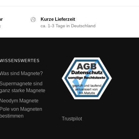
hr
Kurze Lieferzeit
g
ca. 1-3 Tage in Deutschland
WISSENSWERTES
Was sind Magnete?
Supermagnete sind
ganz starke Magnete
Neodym Magnete
Pole von Magneten
bestimmen
Trustpilot