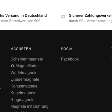
tis Versand in Deutschland
Sicherer Zahlungsverke
einem Bestellwert von 50€
durch SSL-Verschlüsselun
MAGNETEN
SOCIAL
Scheibenmagnete
Facebook
🧲 Magnetfinder
Würfelmagnete
Quadermagnete
Konusmagnete
n
Kugelmagnete
Ringmagnete
Magnete mit Bohrung