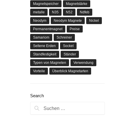
Magnetspeicher
Magnetstärke
metalle
N35
N52
Ndfeb
Neodym
Neodym Magnete
Nickel
Permanentmagnet
Preise
Samariom
Schreiner
Seltene Erden
Sockel
Standfestigkeit
Ständer
Typen von Magneten
Verwendung
Vorteile
Überblick Magnetarten
Search
Suchen
nach: