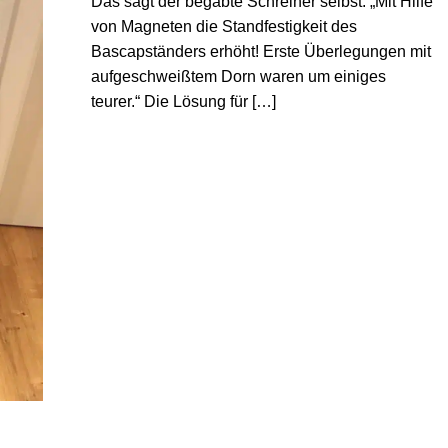
Das sagt der begabte Schreiner selbst: „Mit Hilfe
von Magneten die Standfestigkeit des
Bascapständers erhöht! Erste Überlegungen mit
aufgeschweißtem Dorn waren um einiges
teurer.“ Die Lösung für […]