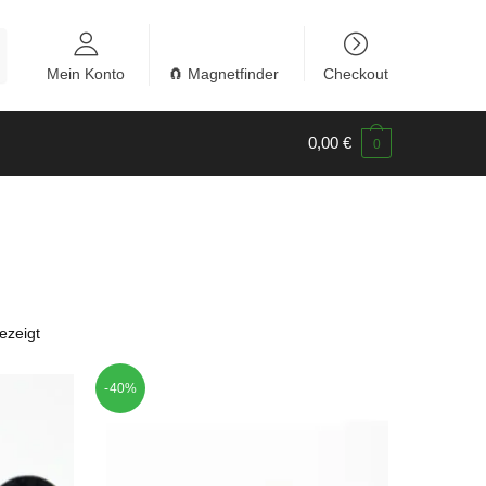
Mein Konto
🧲 Magnetfinder
Checkout
0,00
€
0
ezeigt
-40%