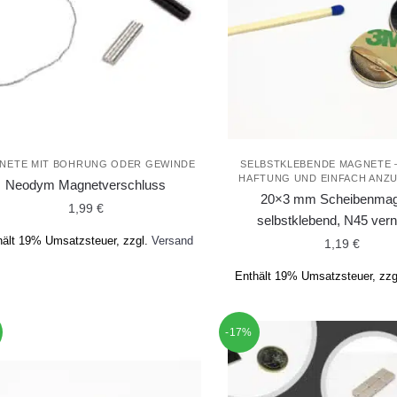
NETE MIT BOHRUNG ODER GEWINDE
SELBSTKLEBENDE MAGNETE 
HAFTUNG UND EINFACH ANZ
Neodym Magnetverschluss
20×3 mm Scheibenmag
1,99
€
selbstklebend, N45 vern
hält 19% Umsatzsteuer, zzgl.
Versand
1,19
€
Dieses
Enthält 19% Umsatzsteuer, zzg
Produkt
weist
mehrere
-17%
Varianten
auf.
Die