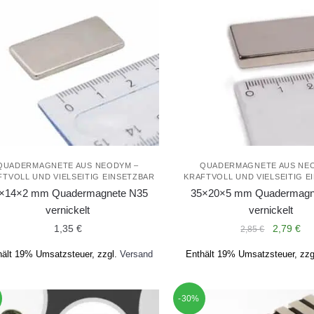
QUADERMAGNETE AUS NEODYM –
QUADERMAGNETE AUS NE
FTVOLL UND VIELSEITIG EINSETZBAR
KRAFTVOLL UND VIELSEITIG E
×14×2 mm Quadermagnete N35
35×20×5 mm Quadermagn
vernickelt
vernickelt
Ursprüng
Akt
1,35
€
2,79
€
2,85
€
Preis
Pre
hält 19% Umsatzsteuer, zzgl.
Versand
Enthält 19% Umsatzsteuer, zzg
war:
ist:
2,85 €
2,7
-30%