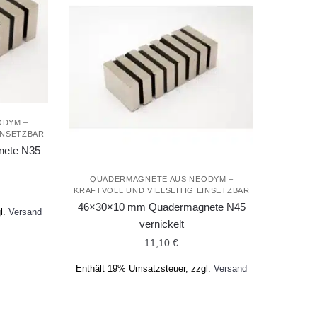
ODYM –
INSETZBAR
ete N35
QUADERMAGNETE AUS NEODYM –
licher
ueller
KRAFTVOLL UND VIELSEITIG EINSETZBAR
is
46×30×10 mm Quadermagnete N45
l.
Versand
vernickelt
9 €.
11,10
€
Enthält 19% Umsatzsteuer, zzgl.
Versand