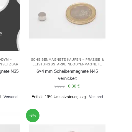
ODYM –
SCHEIBENMAGNETE KAUFEN – PRÄZISE &
INSETZBAR
LEISTUNGSSTARKE NEODYM-MAGNETE
gnete N35
6×4 mm Scheibenmagnete N45
vernickelt
licher
ueller
Ursprünglicher
Aktueller
0,30
€
0,35
€
is
Preis
Preis
l.
Versand
Enthält 19% Umsatzsteuer, zzgl.
Versand
war:
ist:
5 €.
0,35 €
0,30 €.
-9%