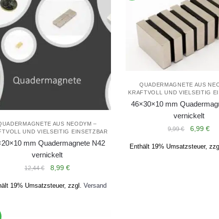
QUADERMAGNETE AUS NE
KRAFTVOLL UND VIELSEITIG E
46×30×10 mm Quadermagn
vernickelt
QUADERMAGNETE AUS NEODYM –
Ursprüng
Akt
6,99
€
9,99
€
FTVOLL UND VIELSEITIG EINSETZBAR
Preis
Pre
×20×10 mm Quadermagnete N42
Enthält 19% Umsatzsteuer, zzg
war:
ist:
vernickelt
9,99 €
6,9
Ursprünglicher
Aktueller
8,99
€
12,44
€
Preis
Preis
hält 19% Umsatzsteuer, zzgl.
Versand
war:
ist:
12,44 €
8,99 €.