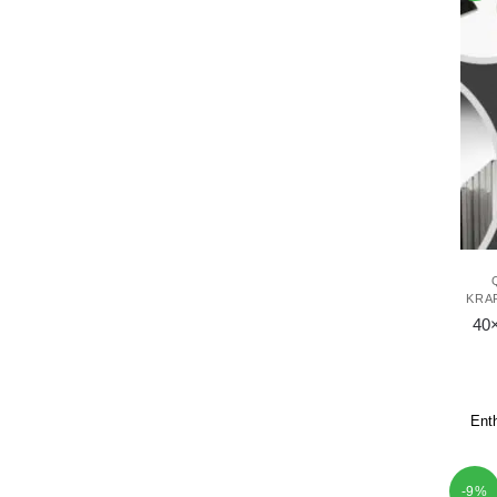
KRA
40
Ent
-9%