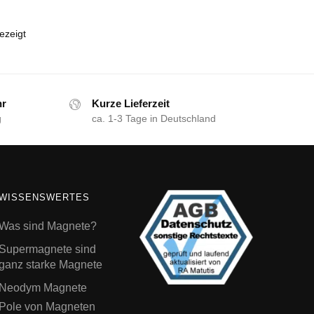
ezeigt
hr
Kurze Lieferzeit
g
ca. 1-3 Tage in Deutschland
WISSENSWERTES
Was sind Magnete?
Supermagnete sind
ganz starke Magnete
Neodym Magnete
Pole von Magneten