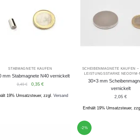
STABMAGNETE KAUFEN
SCHEIBENMAGNETE KAUFEN – 
LEISTUNGSSTARKE NEODYM
0 mm Stabmagnete N40 vernickelt
30×3 mm Scheibenmagn
Ursprünglicher
Aktueller
0,35
€
0,49
€
vernickelt
Preis
Preis
hält 19% Umsatzsteuer, zzgl.
Versand
2,05
€
war:
ist:
0,49 €
0,35 €.
Enthält 19% Umsatzsteuer, zzg
-2%