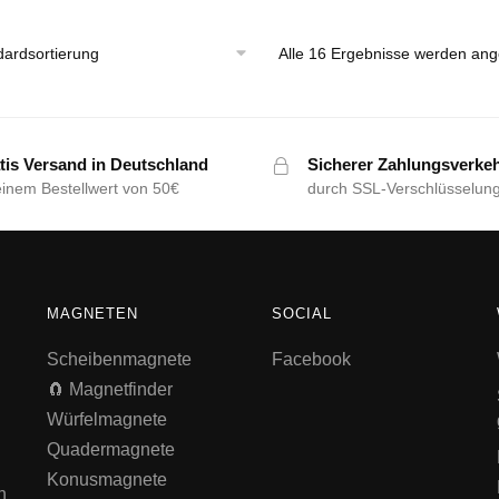
Alle 16 Ergebnisse werden ang
tis Versand in Deutschland
Sicherer Zahlungsverke
einem Bestellwert von 50€
durch SSL-Verschlüsselun
MAGNETEN
SOCIAL
Scheibenmagnete
Facebook
🧲 Magnetfinder
Würfelmagnete
Quadermagnete
Konusmagnete
n