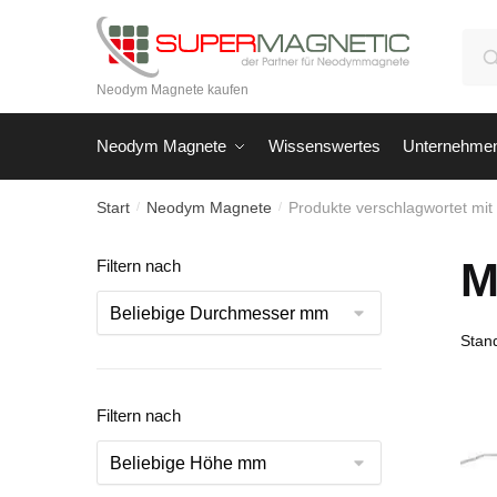
Skip
Skip
to
to
Suc
navigation
content
nach
Neodym Magnete kaufen
Neodym Magnete
Wissenswertes
Unternehme
Start
Neodym Magnete
Produkte verschlagwortet mit
/
/
M
Filtern nach
Filtern nach