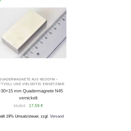
QUADERMAGNETE AUS NEODYM –
FTVOLL UND VIELSEITIG EINSETZBAR
×30×15 mm Quadermagnete N45
vernickelt
Ursprünglicher
Aktueller
17,59
€
19,30
€
Preis
Preis
hält 19% Umsatzsteuer, zzgl.
Versand
war:
ist:
19,30 €
17,59 €.