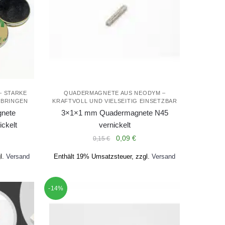
– STARKE
QUADERMAGNETE AUS NEODYM –
UBRINGEN
KRAFTVOLL UND VIELSEITIG EINSETZBAR
nete
3×1×1 mm Quadermagnete N45
ickelt
vernickelt
Ursprünglicher
Aktueller
0,09
€
0,15
€
Preis
Preis
l.
Versand
Enthält 19% Umsatzsteuer, zzgl.
Versand
war:
ist:
0,15 €
0,09 €.
-14%