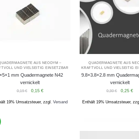
Optionen
können
auf
der
Produktseite
gewählt
werden
QUADERMAGNETE AUS NEODYM –
QUADERMAGNETE AUS NE
FTVOLL UND VIELSEITIG EINSETZBAR
KRAFTVOLL UND VIELSEITIG E
×5×1 mm Quadermagnete N42
9.8×3.8×2.8 mm Quaderma
vernickelt
vernickelt
Ursprünglicher
Aktueller
Ursprüng
Akt
0,15
€
0,25
€
0,19
€
0,30
€
Preis
Preis
Preis
Pre
hält 19% Umsatzsteuer, zzgl.
Versand
Enthält 19% Umsatzsteuer, zzg
war:
ist:
war:
ist:
0,19 €
0,15 €.
0,30 €
0,2