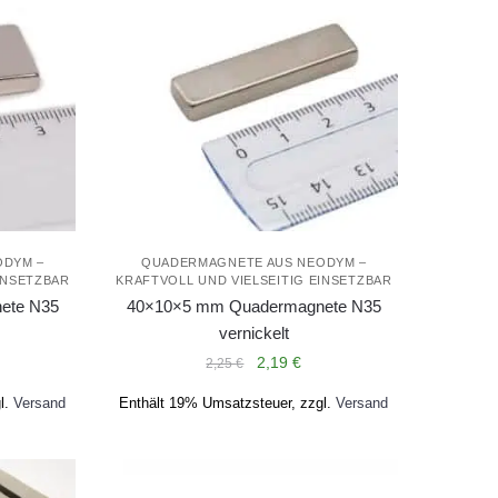
ODYM –
QUADERMAGNETE AUS NEODYM –
INSETZBAR
KRAFTVOLL UND VIELSEITIG EINSETZBAR
ete N35
40×10×5 mm Quadermagnete N35
vernickelt
licher
ueller
Ursprünglicher
Aktueller
2,19
€
2,25
€
is
Preis
Preis
l.
Versand
Enthält 19% Umsatzsteuer, zzgl.
Versand
war:
ist:
9 €.
2,25 €
2,19 €.