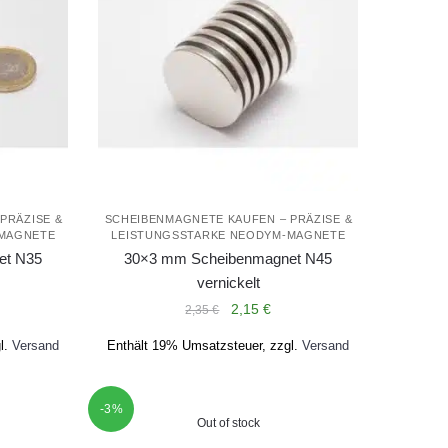
PRÄZISE &
SCHEIBENMAGNETE KAUFEN – PRÄZISE &
-MAGNETE
LEISTUNGSSTARKE NEODYM-MAGNETE
et N35
30×3 mm Scheibenmagnet N45
vernickelt
Ursprünglicher
Aktueller
2,15
€
2,35
€
Preis
Preis
l.
Versand
Enthält 19% Umsatzsteuer, zzgl.
Versand
war:
ist:
2,35 €
2,15 €.
-3%
Out of stock