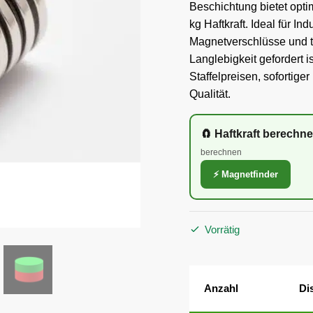
Beschichtung bietet opt
kg Haftkraft. Ideal für I
Magnetverschlüsse und 
Langlebigkeit gefordert is
Staffelpreisen, sofortig
Qualität.
🧲 Haftkraft berechn
berechnen
⚡ Magnetfinder
Vorrätig
Anzahl
Di