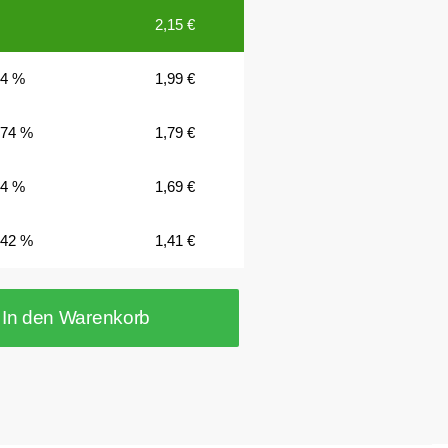
2,15
€
44 %
1,99
€
.74 %
1,79
€
.4 %
1,69
€
.42 %
1,41
€
In den Warenkorb