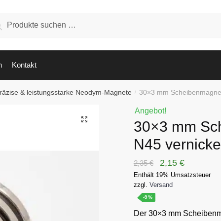
hen
Suchen
:
n
Kontakt
räzise & leistungsstarke Neodym-Magnete
30×3 mm Scheibenmagnet 
/
Angebot!
🔍
30×3 mm Sc
N45 vernicke
Ursprünglicher
Aktueller
2,15
€
2,35
€
Enthält 19% Umsatzsteuer
Preis
Preis
zzgl.
Versand
war:
ist:
-9%
2,35 €
2,15 €.
Der 30×3 mm Scheibenma