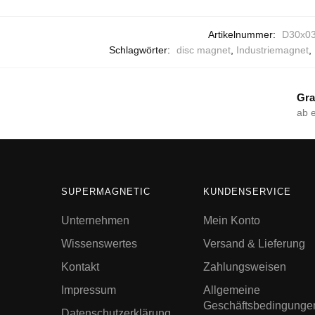
Artikelnummer:
D30x03
Schlagwörter:
disc magnet
,
Industriemagnet
,
Gra
ab 
SUPERMAGNETIC
KUNDENSERVICE
Unternehmen
Mein Konto
Wissenswertes
Versand & Lieferung
Kontakt
Zahlungsweisen
Impressum
Allgemeine
Geschäftsbedingunge
Datenschutzerklärung