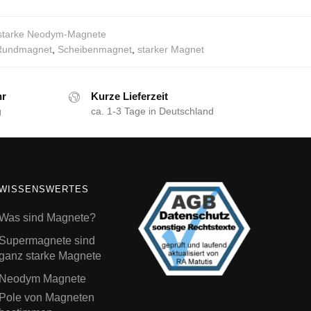
sstarke Neodym-Magnete
Rundmagnet
,
Scheibenmagnet
,
starker Magnet
hr
Kurze Lieferzeit
g
ca. 1-3 Tage in Deutschland
WISSENSWERTES
Was sind Magnete?
Supermagnete sind
ganz starke Magnete
Neodym Magnete
Pole von Magneten