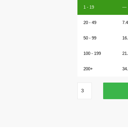
1 - 19
—
20 - 49
7.
50 - 99
16
100 - 199
21
200+
34
30x3
mm
Scheibenmagnet
N45
vernickelt
Menge