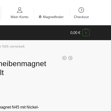
Mein Konto
🧲 Magnetfinder
Checkout
0,00
€
0
N45 vernickelt
heibenmagnet
lt
gnet N45 mit Nickel-