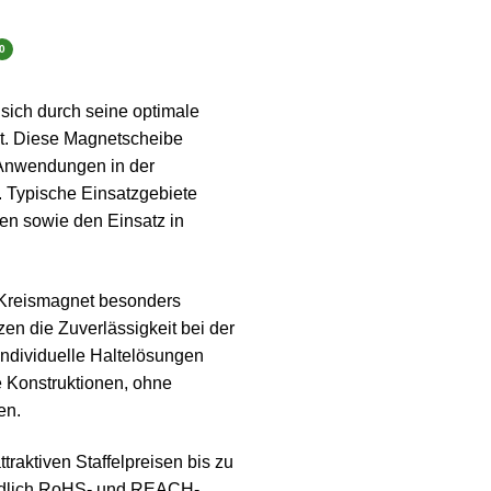
0
sich durch seine optimale
t. Diese Magnetscheibe
 Anwendungen in der
d. Typische Einsatzgebiete
en sowie den Einsatz in
 Kreismagnet besonders
n die Zuverlässigkeit bei der
ndividuelle Haltelösungen
e Konstruktionen, ohne
en.
raktiven Staffelpreisen bis zu
ndlich RoHS- und REACH-