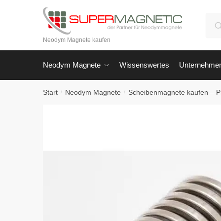
Skip
Skip
to
to
Suc
navigation
content
nach
Neodym Magnete kaufen
Neodym Magnete
Wissenswertes
Unternehme
Start
Neodym Magnete
Scheibenmagnete kaufen – P
/
/