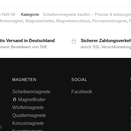
-N45-NI
Kategorie:
Scheibenmagnete kaufen – Präzise & leistung
Kreismagnet
,
Magnetscheibe
,
Magnetverschluss
,
Permanentmagnet
,
tis Versand in Deutschland
Sicherer Zahlungsverke
einem Bestellwert von 50€
durch SSL-Verschlüsselun
MAGNETEN
SOCIAL
Scheibenmagnete
Facebook
🧲 Magnetfinder
Würfelmagnete
Quadermagnete
Konusmagnete
n