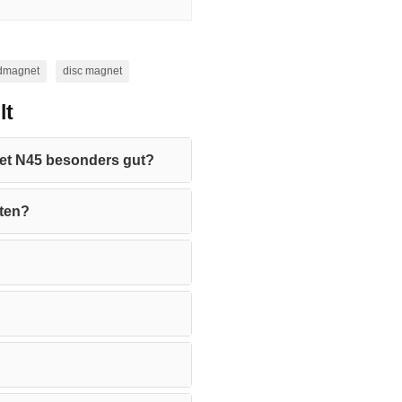
dmagnet
disc magnet
lt
et N45 besonders gut?
rten?