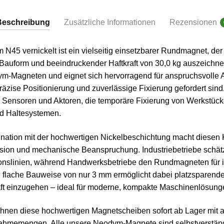
Beschreibung
Zusätzliche Informationen
Rezensionen
5 vernickelt ist ein vielseitig einsetzbarer Rundmagnet, der 
auform und beeindruckender Haftkraft von 30,0 kg auszeichne
ym-Magneten und eignet sich hervorragend für anspruchsvolle
räzise Positionierung und zuverlässige Fixierung gefordert sin
 Sensoren und Aktoren, die temporäre Fixierung von Werkstück
d Haltesystemen.
nation mit der hochwertigen Nickelbeschichtung macht diesen
sion und mechanische Beanspruchung. Industriebetriebe schätze
onslinien, während Handwerksbetriebe den Rundmagneten für i
e flache Bauweise von nur 3 mm ermöglicht dabei platzsparend
ft einzugehen – ideal für moderne, kompakte Maschinenlösung
Ihnen diese hochwertigen Magnetscheiben sofort ab Lager mit att
nahmemengen. Alle unsere Neodym-Magnete sind selbstverstä