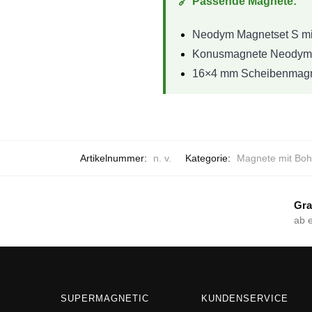
🔗 Passende Magnete:
Neodym Magnetset S mi
Konusmagnete Neodym Ø
16×4 mm Scheibenmagne
Artikelnummer:
n. v.
Kategorie:
Magnete mit Boh
Gra
ab 
SUPERMAGNETIC
KUNDENSERVICE