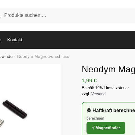
hen
Suchen
:
n
Kontakt
ewinde
Neodym Magnetverschluss
/
Neodym Magn
1,99
€
Enthält 19% Umsatzsteuer
zzgl.
Versand
🧲 Haftkraft berechn
berechnen
⚡ Magnetfinder