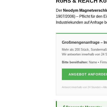
RoHS & REACH Kon
Der
Neodym Magnetverschl
1907/2006) – Pflicht für den E
Industriekunden auf Anfrage be
Großmengenanfrage – Ind
Mehr als 200 Stück, Sondermaß
Wir antworten innerhalb von 24
Bitte bereithalten:
Name • Firma 
ANGEBOT ANFORDE
Antwort innerhalb von 24 Stunden • Al