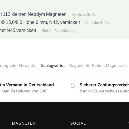
t 112 kleinen Neodym Magneten
— Ähnliche Größe
 15,0/8,0 Höhe 6 mm, N42, vernickelt
— Ähnliche Größe
t N45 vernickelt
— Gleiche Beschichtung
rung oder Gewinde
Schlagwörter:
Magnete für Ketten
,
Magnete fü
tis Versand in Deutschland
Sicherer Zahlungsverke
einem Bestellwert von 50€
durch SSL-Verschlüsselun
MAGNETEN
SOCIAL