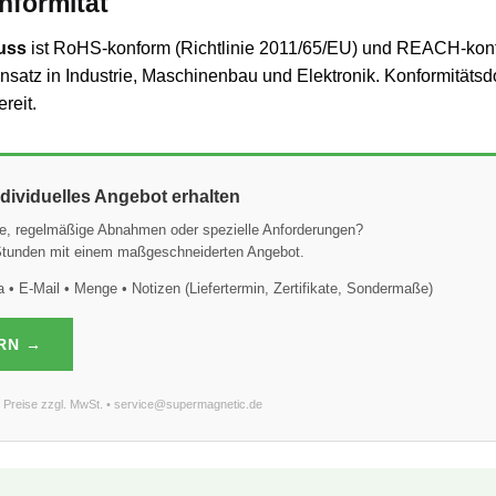
formität
uss
ist RoHS-konform (Richtlinie 2011/65/EU) und REACH-kon
insatz in Industrie, Maschinenbau und Elektronik. Konformitäts
reit.
ividuelles Angebot erhalten
e, regelmäßige Abnahmen oder spezielle Anforderungen?
 Stunden mit einem maßgeschneiderten Angebot.
• E-Mail • Menge • Notizen (Liefertermin, Zertifikate, Sondermaße)
RN →
le Preise zzgl. MwSt. • service@supermagnetic.de