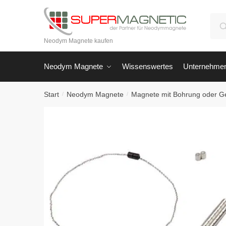
Skip
Skip
to
to
Suc
navigation
content
nach
Neodym Magnete kaufen
Neodym Magnete
Wissenswertes
Unternehme
Start
Neodym Magnete
Magnete mit Bohrung oder G
/
/