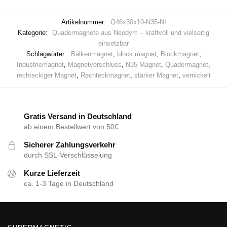
Artikelnummer:
Q46x30x10-N35-NI
Kategorie:
Quadermagnete aus Neodym – kraftvoll und vielseitig
einsetzbar
Schlagwörter:
Balkenmagnet
,
block magnet
,
Blockmagnet
,
Industriemagnet
,
Magnetverschluss
,
N35 Magnet
,
Quadermagnet
,
rechteckiger Magnet
,
Rechteckmagnet
,
starker Magnet
,
vernickelt
Gratis Versand in Deutschland
ab einem Bestellwert von 50€
Sicherer Zahlungsverkehr
durch SSL-Verschlüsselung
Kurze Lieferzeit
ca. 1-3 Tage in Deutschland