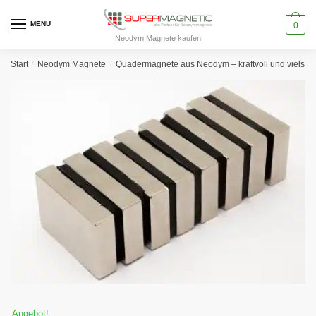
Skip
Skip
to
to
MENU
0
Neodym Magnete kaufen
navigation
content
Start
/
Neodym Magnete
/
Quadermagnete aus Neodym – kraftvoll und vielseiti
Angebot!