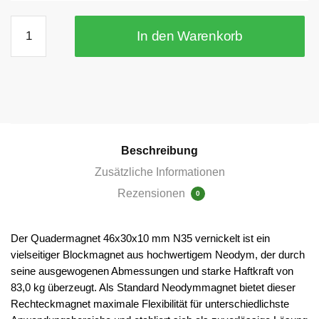
46×30×10
In den Warenkorb
mm
Quadermagnete
N35
vernickelt
Menge
Beschreibung
Zusätzliche Informationen
Rezensionen
0
Der Quadermagnet 46x30x10 mm N35 vernickelt ist ein
vielseitiger Blockmagnet aus hochwertigem Neodym, der durch
seine ausgewogenen Abmessungen und starke Haftkraft von
83,0 kg überzeugt. Als Standard Neodymmagnet bietet dieser
Rechteckmagnet maximale Flexibilität für unterschiedlichste