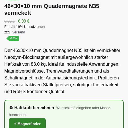
46×30×10 mm Quadermagnete N35
vernickelt
Ursprünglicher
Aktueller
6,99
€
9,99
€
Enthält 19% Umsatzsteuer
Preis
Preis
zzgl.
Versand
war:
ist:
-30%
9,99 €
6,99 €.
Der 46x30x10 mm Quadermagnet N35 ist ein vernickelter
Neodym-Blockmagnet mit außergewöhnlich starker
Haftkraft von 83,0 kg. Ideal für industrielle Anwendungen,
Magnetverschlüsse, Trennwandhalterungen und als
Schaltmagnet in der Automatisierungstechnik. Profitieren
Sie von attraktiven Staffelpreisen, sofortiger Lieferbarkeit
und RoHS-konformer Qualität.
🧲 Haftkraft berechnen
Wunschkraft eingeben oder Masse
berechnen
⚡ Magnetfinder