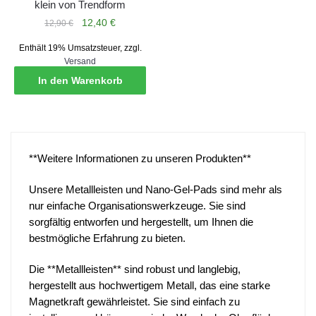
klein von Trendform
Ursprünglicher
Aktueller
12,40
€
12,90
€
Preis
Preis
Enthält 19% Umsatzsteuer, zzgl.
war:
ist:
Versand
12,90 €
12,40 €.
In den Warenkorb
**Weitere Informationen zu unseren Produkten**
Unsere Metallleisten und Nano-Gel-Pads sind mehr als
nur einfache Organisationswerkzeuge. Sie sind
sorgfältig entworfen und hergestellt, um Ihnen die
bestmögliche Erfahrung zu bieten.
Die **Metallleisten** sind robust und langlebig,
hergestellt aus hochwertigem Metall, das eine starke
Magnetkraft gewährleistet. Sie sind einfach zu