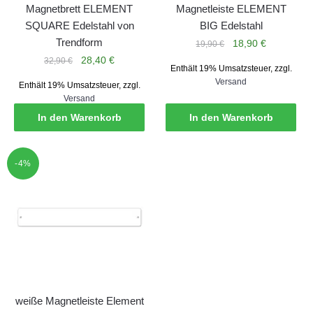
Magnetbrett ELEMENT
Magnetleiste ELEMENT
SQUARE Edelstahl von
BIG Edelstahl
Trendform
Ursprünglicher
Aktueller
18,90
€
19,90
€
Preis
Preis
Ursprünglicher
Aktueller
28,40
€
32,90
€
Enthält 19% Umsatzsteuer, zzgl.
war:
ist:
Preis
Preis
Versand
Enthält 19% Umsatzsteuer, zzgl.
19,90 €
18,90 €.
war:
ist:
Versand
32,90 €
28,40 €.
In den Warenkorb
In den Warenkorb
-4%
weiße Magnetleiste Element