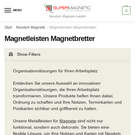
Skip
Skip
to
to
MENU
0
Neodym Magnete kaufen
navigation
content
Start
/
Neodym Magnete
/
Magnetleisten Magnetbretter
Magnetleisten Magnetbretter
Show Filters
Organisationslösungen für Ihren Arbeitsplatz
Entdecken Sie unsere Auswahl an innovativen
Organisationslösungen, die Ihren Arbeitsplatz
transformieren. Unsere Produkte helfen Ihnen dabei,
Ordnung zu schaffen und Ihre Notizen, Terminkarten und
Postkarten sichtbar und griffbereit zu halten.
Unsere Metallleisten für
Magnete
sind nicht nur
funktional, sondern auch dekorativ. Sie bieten eine
flexible Lösung, um Ihre Notizen und Karten mit
Neodym