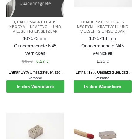
QUADERMAGNETE AUS
QUADERMAGNETE AUS
NEODYM – KRAFTVOLL UND
NEODYM – KRAFTVOLL UND
VIELSEITIG EINSETZBAR
VIELSEITIG EINSETZBAR
10×5×3 mm
10×5×18 mm
Quadermagnete N45
Quadermagnete N45
vernickelt
vernickelt
Ursprünglicher
Aktueller
0,27
€
1,25
€
0,38
€
Preis
Preis
Enthält 19% Umsatzsteuer, zzgl.
Enthält 19% Umsatzsteuer, zzgl.
war:
ist:
Versand
Versand
0,38 €
0,27 €.
In den Warenkorb
In den Warenkorb