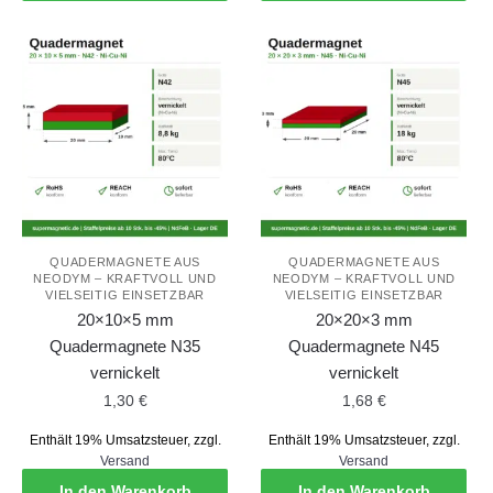
QUADERMAGNETE AUS
QUADERMAGNETE AUS
NEODYM – KRAFTVOLL UND
NEODYM – KRAFTVOLL UND
VIELSEITIG EINSETZBAR
VIELSEITIG EINSETZBAR
20×10×5 mm
20×20×3 mm
Quadermagnete N35
Quadermagnete N45
vernickelt
vernickelt
1,30
€
1,68
€
Enthält 19% Umsatzsteuer, zzgl.
Enthält 19% Umsatzsteuer, zzgl.
Versand
Versand
In den Warenkorb
In den Warenkorb