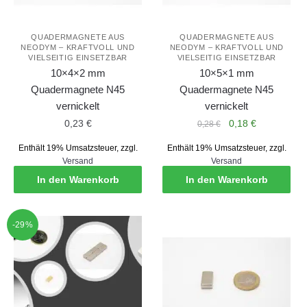
QUADERMAGNETE AUS
QUADERMAGNETE AUS
NEODYM – KRAFTVOLL UND
NEODYM – KRAFTVOLL UND
VIELSEITIG EINSETZBAR
VIELSEITIG EINSETZBAR
10×4×2 mm
10×5×1 mm
Quadermagnete N45
Quadermagnete N45
vernickelt
vernickelt
Ursprünglicher
Aktueller
0,23
€
0,18
€
0,28
€
Preis
Preis
Enthält 19% Umsatzsteuer, zzgl.
Enthält 19% Umsatzsteuer, zzgl.
war:
ist:
Versand
Versand
0,28 €
0,18 €.
In den Warenkorb
In den Warenkorb
-29%