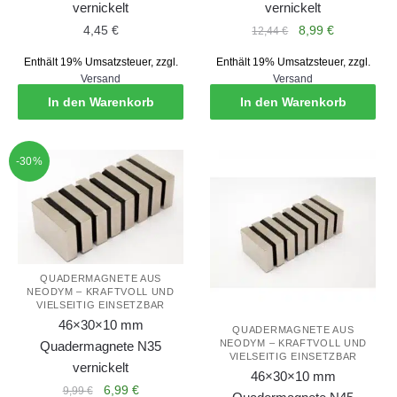
vernickelt
vernickelt
Ursprünglicher
Aktueller
4,45
€
8,99
€
12,44
€
Preis
Preis
Enthält 19% Umsatzsteuer, zzgl.
Enthält 19% Umsatzsteuer, zzgl.
war:
ist:
Versand
Versand
12,44 €
8,99 €.
In den Warenkorb
In den Warenkorb
-30%
QUADERMAGNETE AUS
NEODYM – KRAFTVOLL UND
VIELSEITIG EINSETZBAR
46×30×10 mm
QUADERMAGNETE AUS
NEODYM – KRAFTVOLL UND
Quadermagnete N35
VIELSEITIG EINSETZBAR
vernickelt
46×30×10 mm
Ursprünglicher
Aktueller
6,99
€
9,99
€