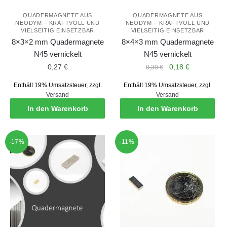
QUADERMAGNETE AUS
QUADERMAGNETE AUS
NEODYM – KRAFTVOLL UND
NEODYM – KRAFTVOLL UND
VIELSEITIG EINSETZBAR
VIELSEITIG EINSETZBAR
8×3×2 mm Quadermagnete
8×4×3 mm Quadermagnete
N45 vernickelt
N45 vernickelt
Ursprünglicher
Aktueller
0,27
€
0,18
€
0,30
€
Preis
Preis
Enthält 19% Umsatzsteuer, zzgl.
Enthält 19% Umsatzsteuer, zzgl.
war:
ist:
Versand
Versand
0,30 €
0,18 €.
In den Warenkorb
In den Warenkorb
-17%
-11%