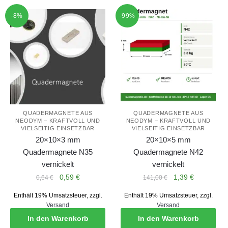
-8%
-99%
QUADERMAGNETE AUS
QUADERMAGNETE AUS
NEODYM – KRAFTVOLL UND
NEODYM – KRAFTVOLL UND
VIELSEITIG EINSETZBAR
VIELSEITIG EINSETZBAR
20×10×3 mm
20×10×5 mm
Quadermagnete N35
Quadermagnete N42
vernickelt
vernickelt
Ursprünglicher
Aktueller
Ursprünglicher
Aktueller
0,59
€
1,39
€
0,64
€
141,00
€
Preis
Preis
Preis
Preis
Enthält 19% Umsatzsteuer, zzgl.
Enthält 19% Umsatzsteuer, zzgl.
war:
ist:
war:
ist:
Versand
Versand
0,64 €
0,59 €.
141,00 €
1,39 €.
In den Warenkorb
In den Warenkorb