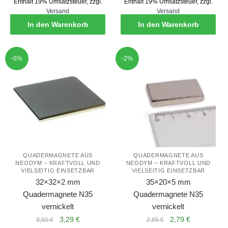
Enthält 19% Umsatzsteuer, zzgl.
Enthält 19% Umsatzsteuer, zzgl.
war:
ist:
Versand
Versand
1,75 €
1,35 €.
In den Warenkorb
In den Warenkorb
-6%
-2%
QUADERMAGNETE AUS
QUADERMAGNETE AUS
NEODYM – KRAFTVOLL UND
NEODYM – KRAFTVOLL UND
VIELSEITIG EINSETZBAR
VIELSEITIG EINSETZBAR
32×32×2 mm
35×20×5 mm
Quadermagnete N35
Quadermagnete N35
vernickelt
vernickelt
Ursprünglicher
Aktueller
Ursprünglicher
Aktueller
3,29
€
2,79
€
3,50
€
2,85
€