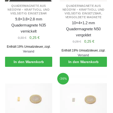
QUADERMAGNETE AUS
QUADERMAGNETE AUS
NEODYM – KRAFTVOLL UND
NEODYM – KRAFTVOLL UND
,
VIELSEITIG EINSETZBAR
VIELSEITIG EINSETZBAR
VERGOLDETE MAGNETE
9.8×3.8×2.8 mm
10×4×1.2 mm
Quadermagnete N35
Quadermagnete N50
vernickelt
vergoldet
Ursprünglicher
Aktueller
0,25
€
0,30
€
Ursprünglicher
Aktueller
0,25
€
0,28
€
Preis
Preis
Preis
Preis
Enthält 19% Umsatzsteuer, zzgl.
war:
ist:
Enthält 19% Umsatzsteuer, zzgl.
Versand
war:
ist:
0,30 €
0,25 €.
Versand
0,28 €
0,25 €.
In den Warenkorb
In den Warenkorb
-36%