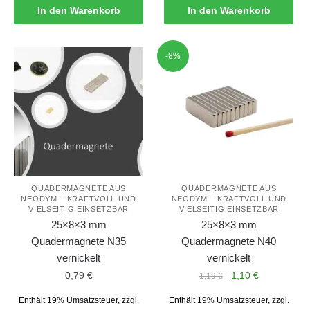
In den Warenkorb
In den Warenkorb
-8%
QUADERMAGNETE AUS
QUADERMAGNETE AUS
NEODYM – KRAFTVOLL UND
NEODYM – KRAFTVOLL UND
VIELSEITIG EINSETZBAR
VIELSEITIG EINSETZBAR
25×8×3 mm
25×8×3 mm
Quadermagnete N35
Quadermagnete N40
vernickelt
vernickelt
Ursprünglicher
Aktueller
0,79
€
1,10
€
1,19
€
Preis
Preis
Enthält 19% Umsatzsteuer, zzgl.
Enthält 19% Umsatzsteuer, zzgl.
war:
ist: