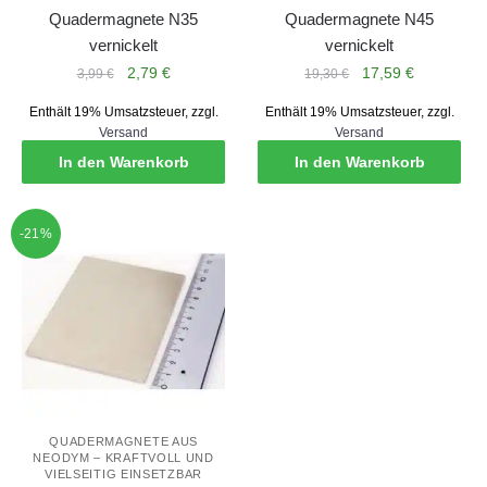
Quadermagnete N35
Quadermagnete N45
vernickelt
vernickelt
Ursprünglicher
Aktueller
Ursprünglicher
Aktueller
2,79
€
17,59
€
3,99
€
19,30
€
Preis
Preis
Preis
Preis
Enthält 19% Umsatzsteuer, zzgl.
Enthält 19% Umsatzsteuer, zzgl.
war:
ist:
war:
ist:
Versand
Versand
3,99 €
2,79 €.
19,30 €
17,59 €.
In den Warenkorb
In den Warenkorb
-21%
QUADERMAGNETE AUS
NEODYM – KRAFTVOLL UND
VIELSEITIG EINSETZBAR