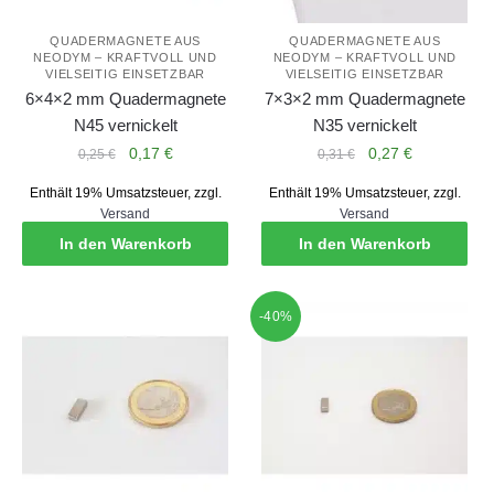
QUADERMAGNETE AUS
QUADERMAGNETE AUS
NEODYM – KRAFTVOLL UND
NEODYM – KRAFTVOLL UND
VIELSEITIG EINSETZBAR
VIELSEITIG EINSETZBAR
6×4×2 mm Quadermagnete
7×3×2 mm Quadermagnete
N45 vernickelt
N35 vernickelt
Ursprünglicher
Aktueller
Ursprünglicher
Aktueller
0,17
€
0,27
€
0,25
€
0,31
€
Preis
Preis
Preis
Preis
Enthält 19% Umsatzsteuer, zzgl.
Enthält 19% Umsatzsteuer, zzgl.
war:
ist:
war:
ist:
Versand
Versand
0,25 €
0,17 €.
0,31 €
0,27 €.
In den Warenkorb
In den Warenkorb
-40%