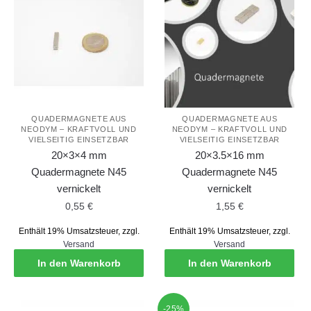
QUADERMAGNETE AUS
QUADERMAGNETE AUS
NEODYM – KRAFTVOLL UND
NEODYM – KRAFTVOLL UND
VIELSEITIG EINSETZBAR
VIELSEITIG EINSETZBAR
20×3×4 mm
20×3.5×16 mm
Quadermagnete N45
Quadermagnete N45
vernickelt
vernickelt
0,55
€
1,55
€
Enthält 19% Umsatzsteuer, zzgl.
Enthält 19% Umsatzsteuer, zzgl.
Versand
Versand
In den Warenkorb
In den Warenkorb
-25%