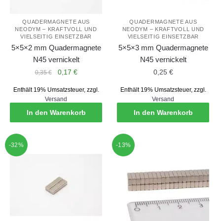
QUADERMAGNETE AUS
QUADERMAGNETE AUS
NEODYM – KRAFTVOLL UND
NEODYM – KRAFTVOLL UND
VIELSEITIG EINSETZBAR
VIELSEITIG EINSETZBAR
5×5×2 mm Quadermagnete
5×5×3 mm Quadermagnete
N45 vernickelt
N45 vernickelt
Ursprünglicher
Aktueller
0,17
€
0,25
€
0,35
€
Preis
Preis
Enthält 19% Umsatzsteuer, zzgl.
Enthält 19% Umsatzsteuer, zzgl.
war:
ist:
Versand
Versand
0,35 €
0,17 €.
In den Warenkorb
In den Warenkorb
-32%
-13%