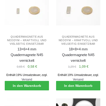
QUADERMAGNETE AUS
QUADERMAGNETE AUS
NEODYM – KRAFTVOLL UND
NEODYM – KRAFTVOLL UND
VIELSEITIG EINSETZBAR
VIELSEITIG EINSETZBAR
13×6×4 mm
18×8×4 mm
Quadermagnete N45
Quadermagnete N45
vernickelt
vernickelt
Ursprünglicher
Aktueller
Ursprünglicher
Aktueller
0,58
€
1,09
€
0,65
€
1,29
€
Preis
Preis
Preis
Preis
Enthält 19% Umsatzsteuer, zzgl.
Enthält 19% Umsatzsteuer, zzgl.
war:
ist:
war:
ist:
Versand
Versand
0,65 €
0,58 €.
1,29 €
1,09 €.
In den Warenkorb
In den Warenkorb