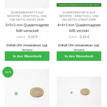
QUADERMAGNETE AUS
QUADERMAGNETE AUS
NEODYM – KRAFTVOLL UND
NEODYM – KRAFTVOLL UND
VIELSEITIG EINSETZBAR
VIELSEITIG EINSETZBAR
5×5×2 mm Quadermagnete
4×4×3 mm Quadermagnete
N40 vernickelt
N45 verzinkt
Ursprünglicher
Aktueller
Ursprünglicher
Aktueller
0,16
€
0,15
€
0,32
€
0,22
€
Preis
Preis
Preis
Preis
Enthält 19% Umsatzsteuer, zzgl.
Enthält 19% Umsatzsteuer, zzgl.
war:
ist:
war:
ist:
Versand
Versand
0,32 €
0,16 €.
0,22 €
0,15 €.
In den Warenkorb
In den Warenkorb
-51%