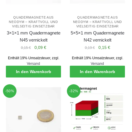
QUADERMAGNETE AUS
QUADERMAGNETE AUS
NEODYM – KRAFTVOLL UND
NEODYM – KRAFTVOLL UND
VIELSEITIG EINSETZBAR
VIELSEITIG EINSETZBAR
3×1×1 mm Quadermagnete
5×5×1 mm Quadermagnete
N45 vernickelt
N42 vernickelt
Ursprünglicher
Aktueller
Ursprünglicher
Aktueller
0,09
€
0,15
€
0,15
€
0,19
€
Preis
Preis
Preis
Preis
Enthält 19% Umsatzsteuer, zzgl.
Enthält 19% Umsatzsteuer, zzgl.
war:
ist:
war:
ist:
Versand
Versand
0,15 €
0,09 €.
0,19 €
0,15 €.
In den Warenkorb
In den Warenkorb
-50%
-32%