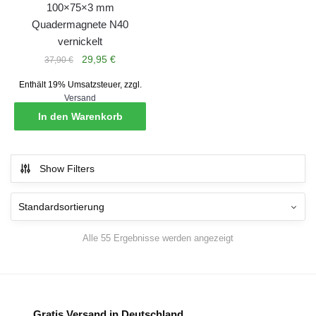
100×75×3 mm
Quadermagnete N40
vernickelt
Ursprünglicher
Aktueller
29,95
€
37,90
€
Preis
Preis
Enthält 19% Umsatzsteuer, zzgl.
war:
ist:
Versand
37,90 €
29,95 €.
In den Warenkorb
Show Filters
Alle 55 Ergebnisse werden angezeigt
Gratis Versand in Deutschland