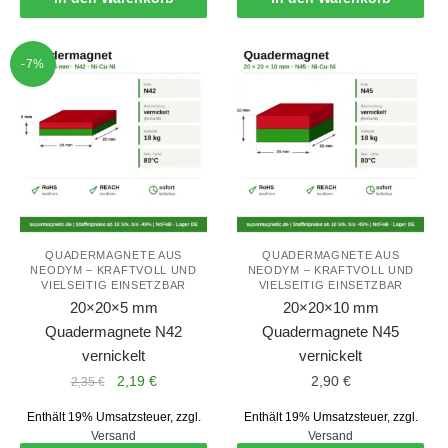
-7%
QUADERMAGNETE AUS
QUADERMAGNETE AUS
NEODYM – KRAFTVOLL UND
NEODYM – KRAFTVOLL UND
VIELSEITIG EINSETZBAR
VIELSEITIG EINSETZBAR
20×20×5 mm
20×20×10 mm
Quadermagnete N42
Quadermagnete N45
vernickelt
vernickelt
Ursprünglicher
Aktueller
2,19
€
2,90
€
2,35
€
Preis
Preis
Enthält 19% Umsatzsteuer, zzgl.
Enthält 19% Umsatzsteuer, zzgl.
war:
ist:
Versand
Versand
2,35 €
2,19 €.