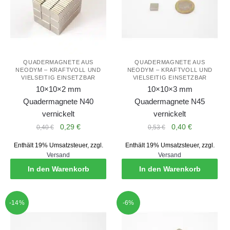
QUADERMAGNETE AUS
QUADERMAGNETE AUS
NEODYM – KRAFTVOLL UND
NEODYM – KRAFTVOLL UND
VIELSEITIG EINSETZBAR
VIELSEITIG EINSETZBAR
10×10×2 mm
10×10×3 mm
Quadermagnete N40
Quadermagnete N45
vernickelt
vernickelt
Ursprünglicher
Aktueller
Ursprünglicher
Aktueller
0,29
€
0,40
€
0,40
€
0,53
€
Preis
Preis
Preis
Preis
Enthält 19% Umsatzsteuer, zzgl.
Enthält 19% Umsatzsteuer, zzgl.
war:
ist:
war:
ist:
Versand
Versand
0,40 €
0,29 €.
0,53 €
0,40 €.
In den Warenkorb
In den Warenkorb
-14%
-6%