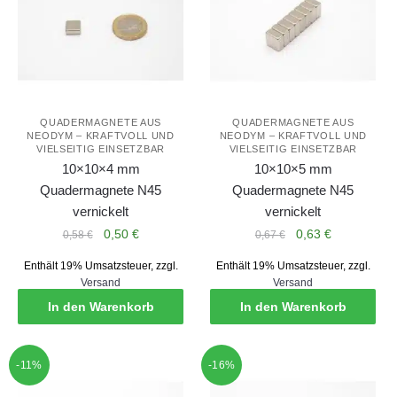
QUADERMAGNETE AUS
QUADERMAGNETE AUS
NEODYM – KRAFTVOLL UND
NEODYM – KRAFTVOLL UND
VIELSEITIG EINSETZBAR
VIELSEITIG EINSETZBAR
10×10×4 mm
10×10×5 mm
Quadermagnete N45
Quadermagnete N45
vernickelt
vernickelt
Ursprünglicher
Aktueller
Ursprünglicher
Aktueller
0,50
€
0,63
€
0,58
€
0,67
€
Preis
Preis
Preis
Preis
Enthält 19% Umsatzsteuer, zzgl.
Enthält 19% Umsatzsteuer, zzgl.
war:
ist:
war:
ist:
Versand
Versand
0,58 €
0,50 €.
0,67 €
0,63 €.
In den Warenkorb
In den Warenkorb
-11%
-16%