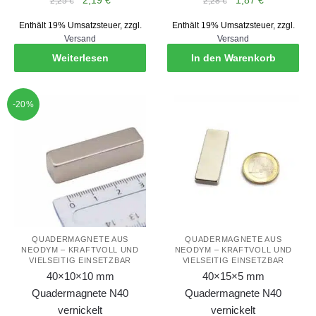
2,19
€
1,87
€
2,25
€
2,28
€
Preis
Preis
Preis
Preis
Enthält 19% Umsatzsteuer, zzgl.
Enthält 19% Umsatzsteuer, zzgl.
war:
ist:
war:
ist:
Versand
Versand
2,25 €
2,19 €.
2,28 €
1,87 €.
Weiterlesen
In den Warenkorb
-20%
QUADERMAGNETE AUS
QUADERMAGNETE AUS
NEODYM – KRAFTVOLL UND
NEODYM – KRAFTVOLL UND
VIELSEITIG EINSETZBAR
VIELSEITIG EINSETZBAR
40×10×10 mm
40×15×5 mm
Quadermagnete N40
Quadermagnete N40
vernickelt
vernickelt