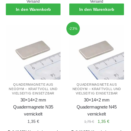
Versand
Versand
1,19 €
1,10 €.
In den Warenkorb
In den Warenkorb
-23%
QUADERMAGNETE AUS
QUADERMAGNETE AUS
NEODYM – KRAFTVOLL UND
NEODYM – KRAFTVOLL UND
VIELSEITIG EINSETZBAR
VIELSEITIG EINSETZBAR
30×14×2 mm
30×14×2 mm
Quadermagnete N35
Quadermagnete N45
vernickelt
vernickelt
Ursprünglicher
Aktueller
1,35
€
1,35
€
1,75
€
Preis
Preis