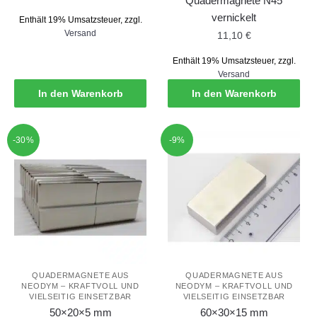
Quadermagnete N45
Preis
Preis
vernickelt
Enthält 19% Umsatzsteuer, zzgl.
war:
ist:
Versand
11,10
€
9,99 €
6,99 €.
Enthält 19% Umsatzsteuer, zzgl.
Versand
In den Warenkorb
In den Warenkorb
-30%
-9%
QUADERMAGNETE AUS
QUADERMAGNETE AUS
NEODYM – KRAFTVOLL UND
NEODYM – KRAFTVOLL UND
VIELSEITIG EINSETZBAR
VIELSEITIG EINSETZBAR
50×20×5 mm
60×30×15 mm