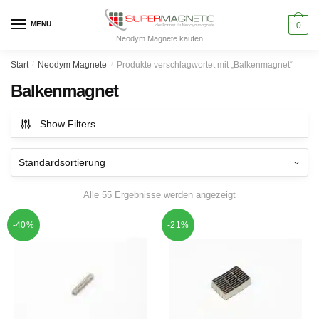
Skip
Skip
to
to
MENU
0
Neodym Magnete kaufen
navigation
content
Start
/
Neodym Magnete
/
Produkte verschlagwortet mit „Balkenmagnet“
Balkenmagnet
Show Filters
Alle 55 Ergebnisse werden angezeigt
-40%
-21%