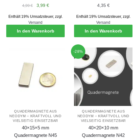
Ursprünglicher
Aktueller
3,99
€
4,35
€
4,99
€
Preis
Preis
Enthält 19% Umsatzsteuer, zzgl.
Enthält 19% Umsatzsteuer, zzgl.
war:
ist:
Versand
Versand
4,99 €
3,99 €.
In den Warenkorb
In den Warenkorb
-28%
QUADERMAGNETE AUS
QUADERMAGNETE AUS
NEODYM – KRAFTVOLL UND
NEODYM – KRAFTVOLL UND
VIELSEITIG EINSETZBAR
VIELSEITIG EINSETZBAR
40×15×5 mm
40×20×10 mm
Quadermagnete N45
Quadermagnete N42