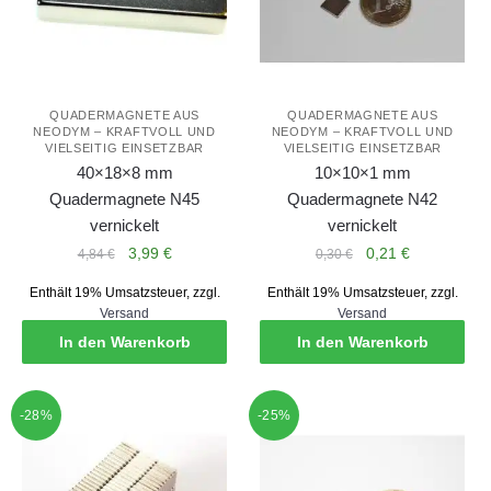
QUADERMAGNETE AUS
QUADERMAGNETE AUS
NEODYM – KRAFTVOLL UND
NEODYM – KRAFTVOLL UND
VIELSEITIG EINSETZBAR
VIELSEITIG EINSETZBAR
40×18×8 mm
10×10×1 mm
Quadermagnete N45
Quadermagnete N42
vernickelt
vernickelt
Ursprünglicher
Aktueller
Ursprünglicher
Aktueller
3,99
€
0,21
€
4,84
€
0,30
€
Preis
Preis
Preis
Preis
Enthält 19% Umsatzsteuer, zzgl.
Enthält 19% Umsatzsteuer, zzgl.
war:
ist:
war:
ist:
Versand
Versand
4,84 €
3,99 €.
0,30 €
0,21 €.
In den Warenkorb
In den Warenkorb
-28%
-25%