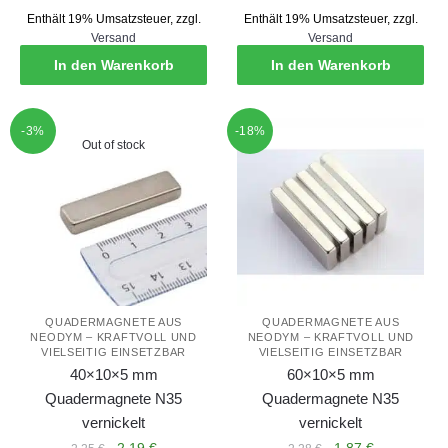
Preis
Preis
Preis
Preis
Enthält 19% Umsatzsteuer, zzgl.
Enthält 19% Umsatzsteuer, zzgl.
war:
ist:
war:
ist:
Versand
Versand
3,50 €
3,29 €.
2,85 €
2,79 €.
In den Warenkorb
In den Warenkorb
-3%
-18%
Out of stock
QUADERMAGNETE AUS
QUADERMAGNETE AUS
NEODYM – KRAFTVOLL UND
NEODYM – KRAFTVOLL UND
VIELSEITIG EINSETZBAR
VIELSEITIG EINSETZBAR
40×10×5 mm
60×10×5 mm
Quadermagnete N35
Quadermagnete N35
vernickelt
vernickelt
Ursprünglicher
Aktueller
Ursprünglicher
Aktueller