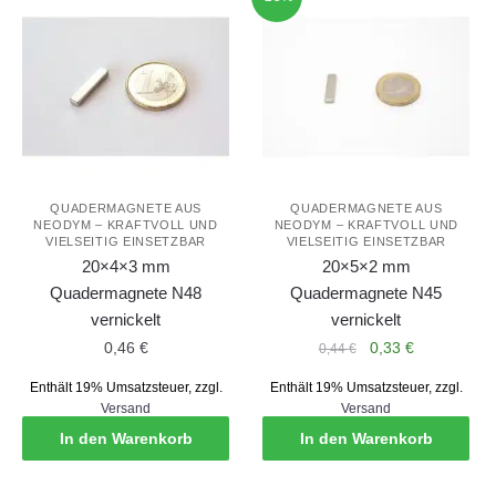
QUADERMAGNETE AUS
QUADERMAGNETE AUS
NEODYM – KRAFTVOLL UND
NEODYM – KRAFTVOLL UND
VIELSEITIG EINSETZBAR
VIELSEITIG EINSETZBAR
20×4×3 mm
20×5×2 mm
Quadermagnete N48
Quadermagnete N45
vernickelt
vernickelt
Ursprünglicher
Aktueller
0,46
€
0,33
€
0,44
€
Preis
Preis
Enthält 19% Umsatzsteuer, zzgl.
Enthält 19% Umsatzsteuer, zzgl.
war:
ist:
Versand
Versand
0,44 €
0,33 €.
In den Warenkorb
In den Warenkorb