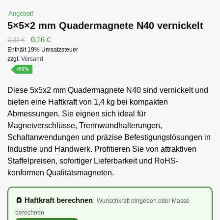
Angebot!
5×5×2 mm Quadermagnete N40 vernickelt
Ursprünglicher
Aktueller
0,16
€
0,32
€
Enthält 19% Umsatzsteuer
Preis
Preis
zzgl.
Versand
war:
ist:
-50%
0,32 €
0,16 €.
Diese 5x5x2 mm Quadermagnete N40 sind vernickelt und
bieten eine Haftkraft von 1,4 kg bei kompakten
Abmessungen. Sie eignen sich ideal für
Magnetverschlüsse, Trennwandhalterungen,
Schaltanwendungen und präzise Befestigungslösungen in
Industrie und Handwerk. Profitieren Sie von attraktiven
Staffelpreisen, sofortiger Lieferbarkeit und RoHS-
konformen Qualitätsmagneten.
🧲 Haftkraft berechnen
Wunschkraft eingeben oder Masse
berechnen