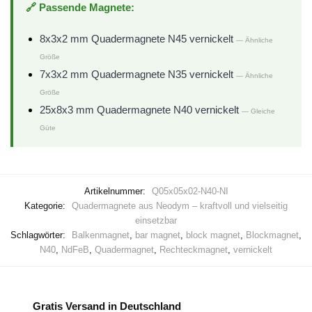
🔗 Passende Magnete:
8x3x2 mm Quadermagnete N45 vernickelt
— Ähnliche
Größe
7x3x2 mm Quadermagnete N35 vernickelt
— Ähnliche
Größe
25x8x3 mm Quadermagnete N40 vernickelt
— Gleiche
Güte
Artikelnummer:
Q05x05x02-N40-NI
Kategorie:
Quadermagnete aus Neodym – kraftvoll und vielseitig
einsetzbar
Schlagwörter:
Balkenmagnet
,
bar magnet
,
block magnet
,
Blockmagnet
,
N40
,
NdFeB
,
Quadermagnet
,
Rechteckmagnet
,
vernickelt
Gratis Versand in Deutschland