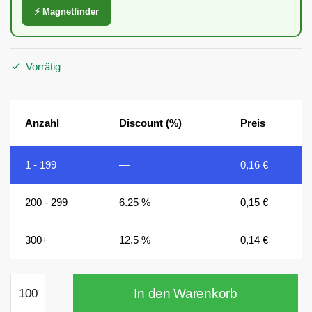
⚡ Magnetfinder
Vorrätig
Anzahl
Discount (%)
Preis
1 - 199
—
0,16
€
200 - 299
6.25 %
0,15
€
300+
12.5 %
0,14
€
5×5×2
In den Warenkorb
mm