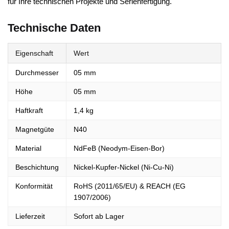
für Ihre technischen Projekte und Serienfertigung.
Technische Daten
Eigenschaft
Wert
Durchmesser
05 mm
Höhe
05 mm
Haftkraft
1,4 kg
Magnetgüte
N40
Material
NdFeB (Neodym-Eisen-Bor)
Beschichtung
Nickel-Kupfer-Nickel (Ni-Cu-Ni)
Konformität
RoHS (2011/65/EU) & REACH (EG
1907/2006)
Lieferzeit
Sofort ab Lager