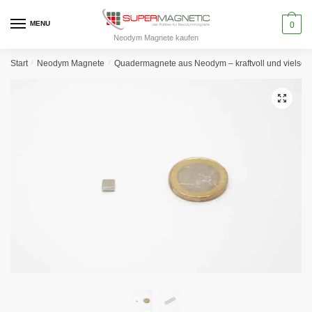
Skip
Skip
to
to
MENU
0
Neodym Magnete kaufen
navigation
content
Start
/
Neodym Magnete
/
Quadermagnete aus Neodym – kraftvoll und vielseiti
🔍