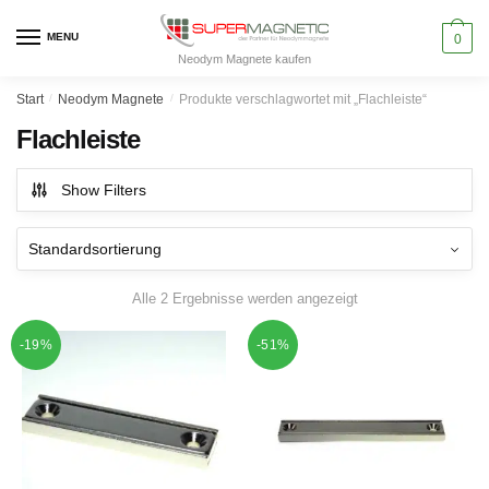
Skip
Skip
to
to
MENU
0
Neodym Magnete kaufen
navigation
content
Start
/
Neodym Magnete
/
Produkte verschlagwortet mit „Flachleiste“
Flachleiste
Show Filters
Alle 2 Ergebnisse werden angezeigt
-19%
-51%