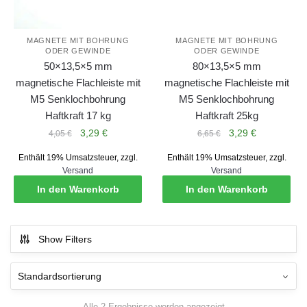
MAGNETE MIT BOHRUNG
MAGNETE MIT BOHRUNG
ODER GEWINDE
ODER GEWINDE
50×13,5×5 mm
80×13,5×5 mm
magnetische Flachleiste mit
magnetische Flachleiste mit
M5 Senklochbohrung
M5 Senklochbohrung
Haftkraft 17 kg
Haftkraft 25kg
Ursprünglicher
Aktueller
Ursprünglicher
Aktueller
3,29
€
3,29
€
4,05
€
6,65
€
Preis
Preis
Preis
Preis
Enthält 19% Umsatzsteuer, zzgl.
Enthält 19% Umsatzsteuer, zzgl.
war:
ist:
war:
ist:
Versand
Versand
4,05 €
3,29 €.
6,65 €
3,29 €.
In den Warenkorb
In den Warenkorb
Show Filters
Alle 2 Ergebnisse werden angezeigt