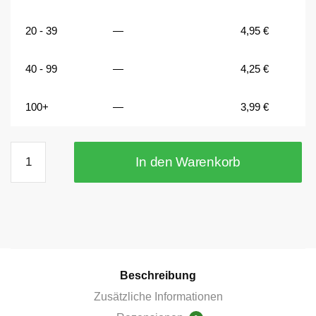
20 - 39
—
4,95
€
40 - 99
—
4,25
€
100+
—
3,99
€
80x13,5x5
In den Warenkorb
mm
magnetische
Flachleiste
mit
M5
Senklochbohrung
Haftkraft
Beschreibung
25kg
Zusätzliche Informationen
Menge