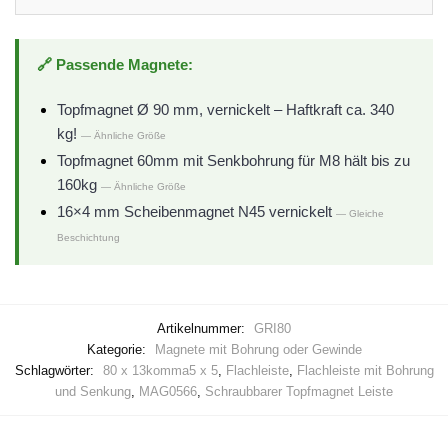
🔗 Passende Magnete:
Topfmagnet Ø 90 mm, vernickelt – Haftkraft ca. 340
kg!
— Ähnliche Größe
Topfmagnet 60mm mit Senkbohrung für M8 hält bis zu
160kg
— Ähnliche Größe
16×4 mm Scheibenmagnet N45 vernickelt
— Gleiche
Beschichtung
Artikelnummer:
GRI80
Kategorie:
Magnete mit Bohrung oder Gewinde
Schlagwörter:
80 x 13komma5 x 5
,
Flachleiste
,
Flachleiste mit Bohrung
und Senkung
,
MAG0566
,
Schraubbarer Topfmagnet Leiste