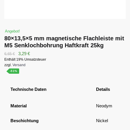
Angebot!
80×13,5×5 mm magnetische Flachleiste mit
M5 Senklochbohrung Haftkraft 25kg
Ursprünglicher
Aktueller
3,29
€
6,65
€
Enthält 19% Umsatzsteuer
Preis
Preis
zzgl.
Versand
war:
ist:
-51%
6,65 €
3,29 €.
Technische Daten
Details
Material
Neodym
Beschichtung
Nickel