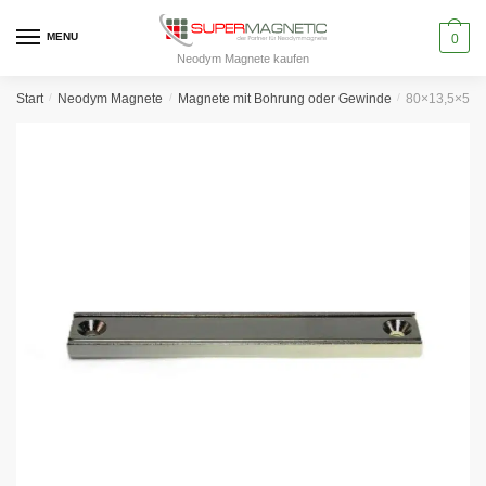
Skip
Skip
to
to
MENU
0
Neodym Magnete kaufen
navigation
content
Start
/
Neodym Magnete
/
Magnete mit Bohrung oder Gewinde
/
80×13,5×5 mm