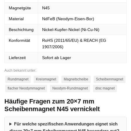
Magnetgüte
N45
Material
NdFeB (Neodym-Eisen-Bor)
Beschichtung
Nickel-Kupfer-Nickel (Ni-Cu-Ni)
Konformität
RoHS (2011/65/EU) & REACH (EG
1907/2006)
Lieferzeit
Sofort ab Lager
Auch bekannt unter:
Rundmagnet
Kreismagnet
Magnetscheibe
Scheibenmagnet
flacher Neodymmagnet
Neodym-Rundmagnet
disc magnet
Häufige Fragen zum 20×7 mm
Scheibenmagnet N45 vernickelt
Für welche spezifischen Anwendungen eignet sich
dieser 20×7 mm Scheibenmagnet N45 besonders gut?