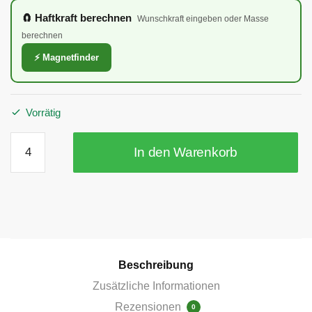
🧲 Haftkraft berechnen
Wunschkraft eingeben oder Masse
berechnen
⚡ Magnetfinder
Vorrätig
20x7
In den Warenkorb
mm
Scheibenmagnet
N45
vernickelt
Menge
Beschreibung
Zusätzliche Informationen
Rezensionen
0