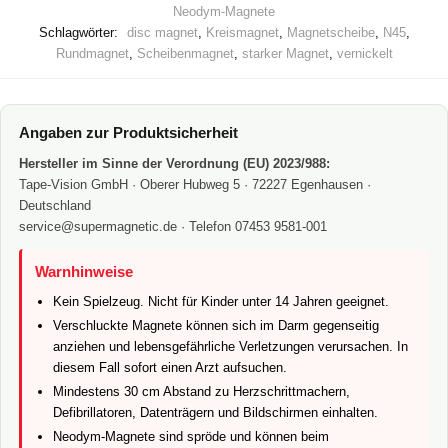
Neodym-Magnete
Schlagwörter:
disc magnet
,
Kreismagnet
,
Magnetscheibe
,
N45
,
Rundmagnet
,
Scheibenmagnet
,
starker Magnet
,
vernickelt
Angaben zur Produktsicherheit
Hersteller im Sinne der Verordnung (EU) 2023/988:
Tape-Vision GmbH · Oberer Hubweg 5 · 72227 Egenhausen ·
Deutschland
service@supermagnetic.de · Telefon 07453 9581-001
Warnhinweise
Kein Spielzeug. Nicht für Kinder unter 14 Jahren geeignet.
Verschluckte Magnete können sich im Darm gegenseitig
anziehen und lebensgefährliche Verletzungen verursachen. In
diesem Fall sofort einen Arzt aufsuchen.
Mindestens 30 cm Abstand zu Herzschrittmachern,
Defibrillatoren, Datenträgern und Bildschirmen einhalten.
Neodym-Magnete sind spröde und können beim