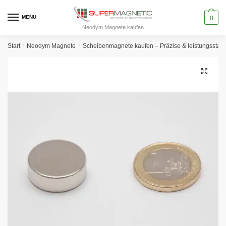
Skip
Skip
to
to
MENU
0
Neodym Magnete kaufen
navigation
content
Start
/
Neodym Magnete
/
Scheibenmagnete kaufen – Präzise & leistungssta
🔍