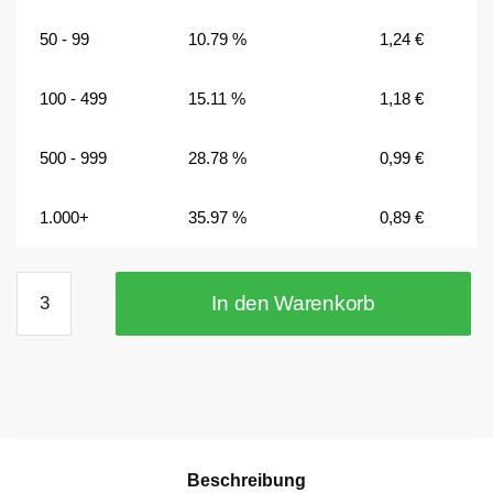
50 - 99
10.79 %
1,24
€
100 - 499
15.11 %
1,18
€
500 - 999
28.78 %
0,99
€
1.000+
35.97 %
0,89
€
20x5
In den Warenkorb
mm
Scheibenmagnet
N45
vernickelt
Menge
Beschreibung