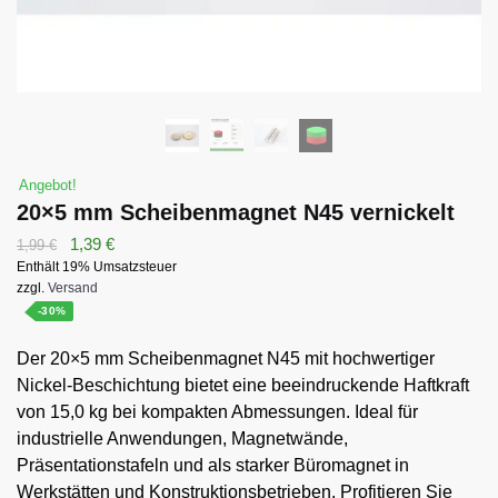
Angebot!
20×5 mm Scheibenmagnet N45 vernickelt
Ursprünglicher
Aktueller
1,39
€
1,99
€
Enthält 19% Umsatzsteuer
Preis
Preis
zzgl.
Versand
war:
ist:
-30%
1,99 €
1,39 €.
Der 20×5 mm Scheibenmagnet N45 mit hochwertiger
Nickel-Beschichtung bietet eine beeindruckende Haftkraft
von 15,0 kg bei kompakten Abmessungen. Ideal für
industrielle Anwendungen, Magnetwände,
Präsentationstafeln und als starker Büromagnet in
Werkstätten und Konstruktionsbetrieben. Profitieren Sie