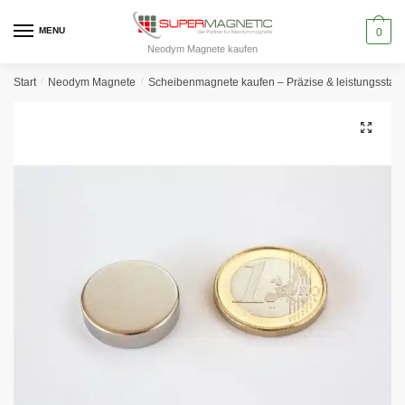
Skip
Skip
to
to
MENU
0
Neodym Magnete kaufen
navigation
content
Start
/
Neodym Magnete
/
Scheibenmagnete kaufen – Präzise & leistungssta
🔍