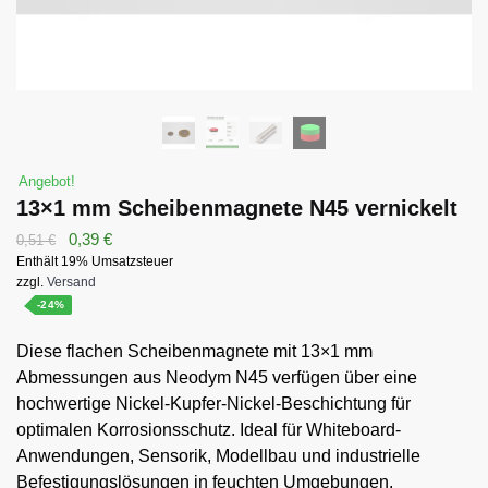
Angebot!
13×1 mm Scheibenmagnete N45 vernickelt
Ursprünglicher
Aktueller
0,39
€
0,51
€
Enthält 19% Umsatzsteuer
Preis
Preis
zzgl.
Versand
war:
ist:
-24%
0,51 €
0,39 €.
Diese flachen Scheibenmagnete mit 13×1 mm
Abmessungen aus Neodym N45 verfügen über eine
hochwertige Nickel-Kupfer-Nickel-Beschichtung für
optimalen Korrosionsschutz. Ideal für Whiteboard-
Anwendungen, Sensorik, Modellbau und industrielle
Befestigungslösungen in feuchten Umgebungen.