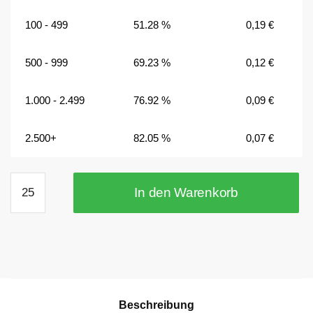
100 - 499
51.28 %
0,19
€
500 - 999
69.23 %
0,12
€
1.000 - 2.499
76.92 %
0,09
€
2.500+
82.05 %
0,07
€
13x1
In den Warenkorb
mm
Scheibenmagnete
N45
vernickelt
Menge
Beschreibung