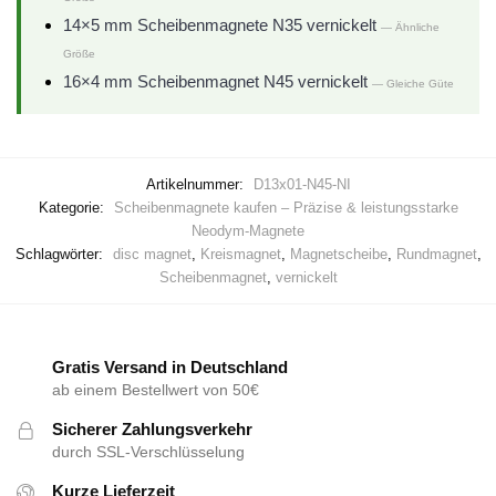
14×5 mm Scheibenmagnete N35 vernickelt
— Ähnliche
Größe
16×4 mm Scheibenmagnet N45 vernickelt
— Gleiche Güte
Artikelnummer:
D13x01-N45-NI
Kategorie:
Scheibenmagnete kaufen – Präzise & leistungsstarke
Neodym-Magnete
Schlagwörter:
disc magnet
,
Kreismagnet
,
Magnetscheibe
,
Rundmagnet
,
Scheibenmagnet
,
vernickelt
Gratis Versand in Deutschland
ab einem Bestellwert von 50€
Sicherer Zahlungsverkehr
durch SSL-Verschlüsselung
Kurze Lieferzeit