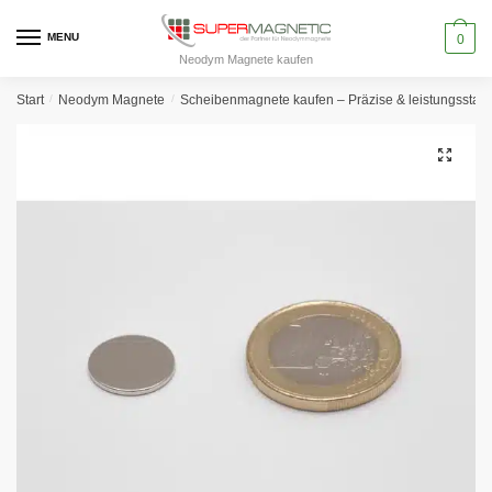
Skip
Skip
to
to
MENU
0
Neodym Magnete kaufen
navigation
content
Start
/
Neodym Magnete
/
Scheibenmagnete kaufen – Präzise & leistungssta
🔍