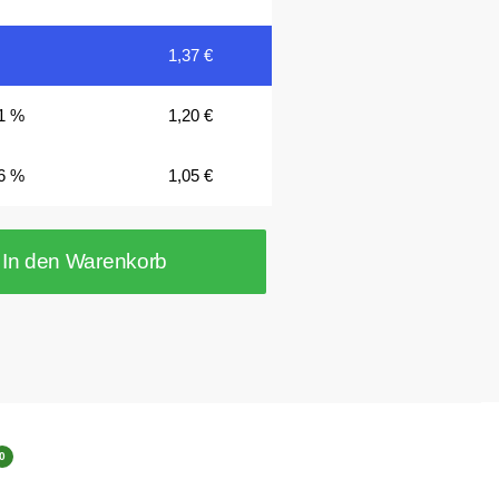
1,37
€
1 %
1,20
€
6 %
1,05
€
In den Warenkorb
0