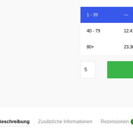
1 - 39
—
40 - 79
12.4
80+
23.3
12x12
mm
Scheibenmagnete
N45
vernickelt
Menge
Beschreibung
Zusätzliche Informationen
Rezensionen