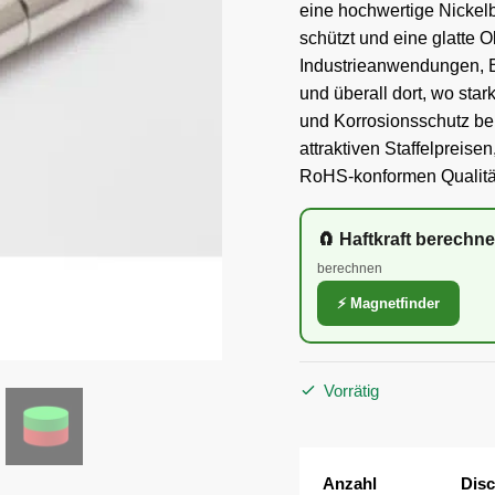
eine hochwertige Nickelb
schützt und eine glatte Ob
Industrieanwendungen, B
und überall dort, wo star
und Korrosionsschutz benö
attraktiven Staffelpreisen
RoHS-konformen Qualit
🧲 Haftkraft berechn
berechnen
⚡ Magnetfinder
Vorrätig
Anzahl
Disc