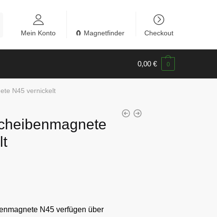
Mein Konto
🧲 Magnetfinder
Checkout
0,00
€
0
te N45 vernickelt
cheibenmagnete
lt
enmagnete N45 verfügen über