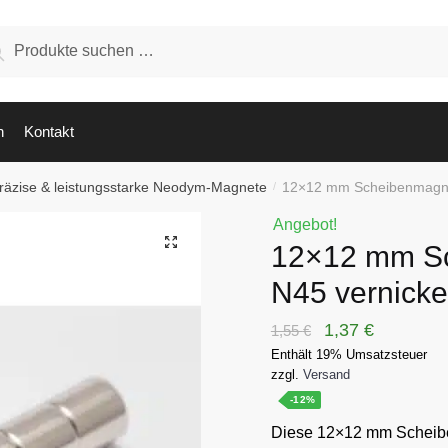
hen
Suchen
:
n
Kontakt
räzise & leistungsstarke Neodym-Magnete
12×12 mm Scheibenmagne
/
Angebot!
🔍
12×12 mm S
N45 vernicke
Ursprünglicher
Aktueller
1,37
€
1,55
€
Enthält 19% Umsatzsteuer
Preis
Preis
zzgl.
Versand
war:
ist:
-12%
1,55 €
1,37 €.
Diese 12×12 mm Scheib