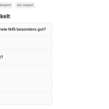
dmagnet
disc magnet
kelt
nete N45 besonders gut?
t?