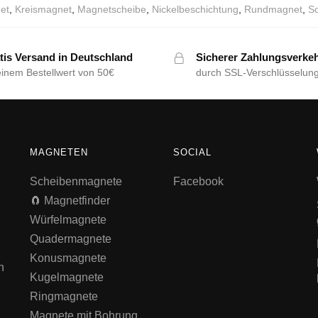
et
,
Kreismagnet
,
Magnetscheibe
,
Nickelbeschichtung
,
Rundmagnet
,
S
tis Versand in Deutschland
Sicherer Zahlungsverke
einem Bestellwert von 50€
durch SSL-Verschlüsselun
MAGNETEN
SOCIAL
Scheibenmagnete
Facebook
🧲 Magnetfinder
Würfelmagnete
Quadermagnete
Konusmagnete
n
Kugelmagnete
Ringmagnete
Magnete mit Bohrung