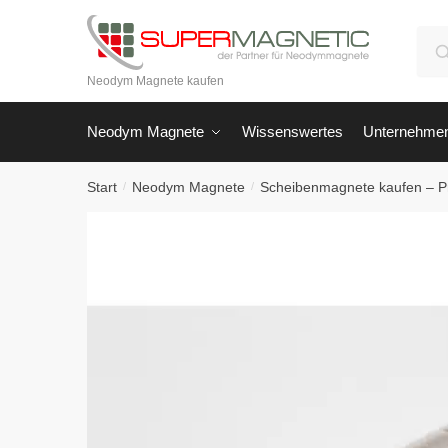
Skip
Skip
to
to
Suc
navigation
content
nach
Neodym Magnete kaufen
Neodym Magnete
Wissenswertes
Unternehme
Start
Neodym Magnete
Scheibenmagnete kaufen – P
/
/