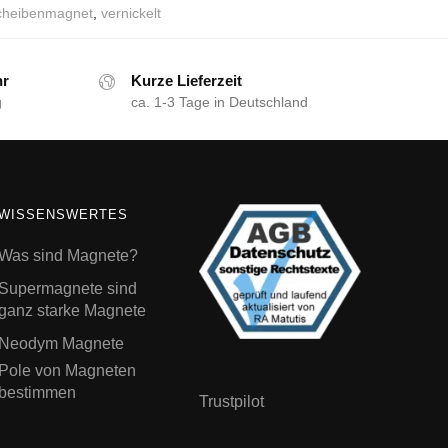
cheibenmagnet
,
vernickelt
hr
Kurze Lieferzeit
g
ca. 1-3 Tage in Deutschland
WISSENSWERTES
Was sind Magnete?
Supermagnete sind
ganz starke Magnete
Neodym Magnete
Pole von Magneten
bestimmen
Trustpilot