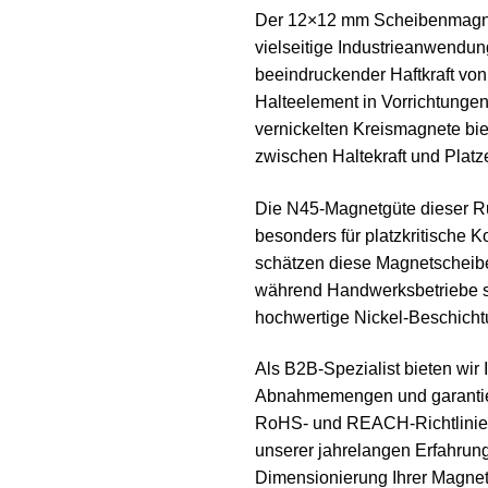
Der 12×12 mm Scheibenmagnet
vielseitige Industrieanwendu
beeindruckender Haftkraft von 
Halteelement in Vorrichtunge
vernickelten Kreismagnete bi
zwischen Haltekraft und Platz
Die N45-Magnetgüte dieser R
besonders für platzkritische 
schätzen diese Magnetscheibe
während Handwerksbetriebe sie
hochwertige Nickel-Beschicht
Als B2B-Spezialist bieten wir
Abnahmemengen und garantiere
RoHS- und REACH-Richtlinien 
unserer jahrelangen Erfahrung
Dimensionierung Ihrer Magne