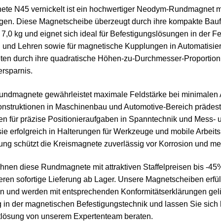
e N45 vernickelt ist ein hochwertiger Neodym-Rundmagnet mit
ngen. Diese Magnetscheibe überzeugt durch ihre kompakte Baufo
7,0 kg und eignet sich ideal für Befestigungslösungen in der Fe
n und Lehren sowie für magnetische Kupplungen in Automatisie
eten durch ihre quadratische Höhen-zu-Durchmesser-Proporti
ersparnis.
undmagnete gewährleistet maximale Feldstärke bei minimalen
Konstruktionen in Maschinenbau und Automotive-Bereich prädesti
n für präzise Positionieraufgaben in Spanntechnik und Mess- u
 erfolgreich in Halterungen für Werkzeuge und mobile Arbeits
ung schützt die Kreismagnete zuverlässig vor Korrosion und m
 Ihnen diese Rundmagnete mit attraktiven Staffelpreisen bis -4
n sofortige Lieferung ab Lager. Unsere Magnetscheiben erfülle
und werden mit entsprechenden Konformitätserklärungen geliefe
 in der magnetischen Befestigungstechnik und lassen Sie sich 
tlösung von unserem Expertenteam beraten.