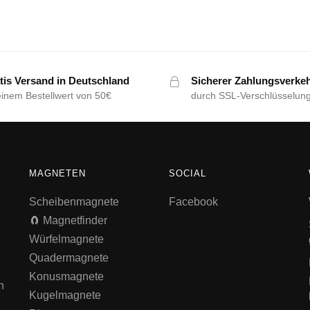
tis Versand in Deutschland
Sicherer Zahlungsverke
einem Bestellwert von 50€
durch SSL-Verschlüsselun
MAGNETEN
SOCIAL
Scheibenmagnete
Facebook
🧲 Magnetfinder
Würfelmagnete
Quadermagnete
Konusmagnete
n
Kugelmagnete