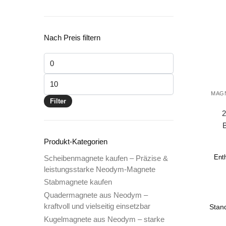
Nach Preis filtern
Min.
Preis
Max.
Preis
MAG
Filter
2
Produkt-Kategorien
Ent
Scheibenmagnete kaufen – Präzise &
leistungsstarke Neodym-Magnete
Stabmagnete kaufen
Quadermagnete aus Neodym –
kraftvoll und vielseitig einsetzbar
Kugelmagnete aus Neodym – starke