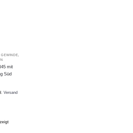
,
 GEWINDE
EN
45 mit
ng Süd
licher
ueller
is
l.
Versand
5 €.
zeigt