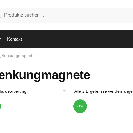
hen
Suchen
:
n
Kontakt
t „Senkungmagnete“
enkungmagnete
Alle 2 Ergebnisse werden ange
-8%