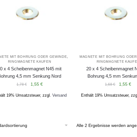
,
NETE MIT BOHRUNG ODER GEWINDE
MAGNETE MIT BOHRUNG ODER
RINGMAGNETE KAUFEN
RINGMAGNETE KAUF
0 x 4 Scheibenmagnet N45 mit
20 x 4 Scheibenmagnet N
Bohrung 4,5 mm Senkung Nord
Bohrung 4,5 mm Senku
Ursprünglicher
Aktueller
Ursprüng
Akt
1,55
€
1,55
€
1,78
€
1,68
€
Preis
Preis
Preis
Pre
hält 19% Umsatzsteuer, zzgl.
Versand
Enthält 19% Umsatzsteuer, zzg
war:
ist:
war:
ist:
1,78 €
1,55 €.
1,68 €
1,5
Alle 2 Ergebnisse werden ange