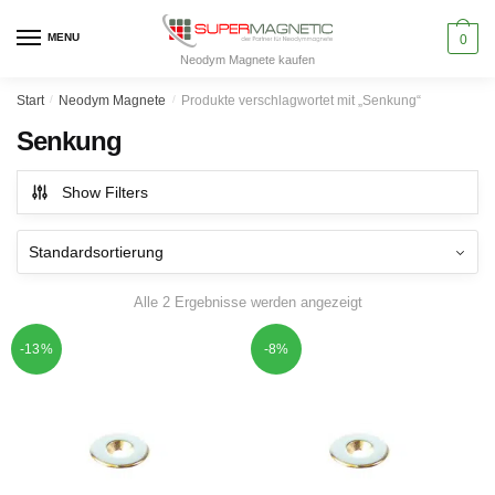
Skip
Skip
to
to
MENU
0
Neodym Magnete kaufen
navigation
content
Start
/
Neodym Magnete
/
Produkte verschlagwortet mit „Senkung“
Senkung
Show Filters
Alle 2 Ergebnisse werden angezeigt
-13%
-8%