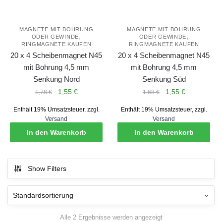
MAGNETE MIT BOHRUNG
MAGNETE MIT BOHRUNG
,
,
ODER GEWINDE
ODER GEWINDE
RINGMAGNETE KAUFEN
RINGMAGNETE KAUFEN
20 x 4 Scheibenmagnet N45
20 x 4 Scheibenmagnet N45
mit Bohrung 4,5 mm
mit Bohrung 4,5 mm
Senkung Nord
Senkung Süd
Ursprünglicher
Aktueller
Ursprünglicher
Aktueller
1,55
€
1,55
€
1,78
€
1,68
€
Preis
Preis
Preis
Preis
Enthält 19% Umsatzsteuer, zzgl.
Enthält 19% Umsatzsteuer, zzgl.
war:
ist:
war:
ist:
Versand
Versand
1,78 €
1,55 €.
1,68 €
1,55 €.
In den Warenkorb
In den Warenkorb
Show Filters
Alle 2 Ergebnisse werden angezeigt