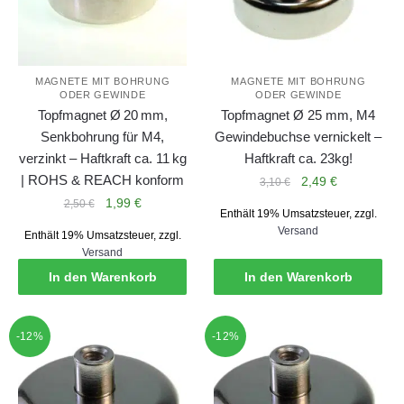
MAGNETE MIT BOHRUNG
MAGNETE MIT BOHRUNG
ODER GEWINDE
ODER GEWINDE
Topfmagnet Ø 20 mm,
Topfmagnet Ø 25 mm, M4
Senkbohrung für M4,
Gewindebuchse vernickelt –
verzinkt – Haftkraft ca. 11 kg
Haftkraft ca. 23kg!
| ROHS & REACH konform
Ursprünglicher
Aktueller
2,49
€
3,10
€
Preis
Preis
Ursprünglicher
Aktueller
1,99
€
2,50
€
Enthält 19% Umsatzsteuer, zzgl.
war:
ist:
Preis
Preis
Versand
Enthält 19% Umsatzsteuer, zzgl.
3,10 €
2,49 €.
war:
ist:
Versand
2,50 €
1,99 €.
In den Warenkorb
In den Warenkorb
-12%
-12%