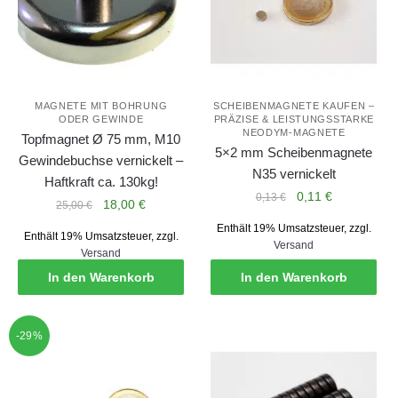
MAGNETE MIT BOHRUNG
SCHEIBENMAGNETE KAUFEN –
ODER GEWINDE
PRÄZISE & LEISTUNGSSTARKE
NEODYM-MAGNETE
Topfmagnet Ø 75 mm, M10
5×2 mm Scheibenmagnete
Gewindebuchse vernickelt –
N35 vernickelt
Haftkraft ca. 130kg!
Ursprünglicher
Aktueller
0,11
€
0,13
€
Ursprünglicher
Aktueller
18,00
€
25,00
€
Preis
Preis
Preis
Preis
Enthält 19% Umsatzsteuer, zzgl.
war:
ist:
Enthält 19% Umsatzsteuer, zzgl.
war:
ist:
Versand
0,13 €
0,11 €.
Versand
25,00 €
18,00 €.
In den Warenkorb
In den Warenkorb
-29%