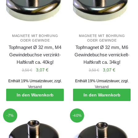
MAGNETE MIT BOHRUNG
MAGNETE MIT BOHRUNG
ODER GEWINDE
ODER GEWINDE
Topfmagnet Ø 32 mm, M4
Topfmagnet Ø 32 mm, M6
Gewindebuchse verzinkt-
Gewindebuchse vernickelt-
Haftkraft ca. 40kg!
Haftkraft ca. 34kg!
Ursprünglicher
Aktueller
Ursprünglicher
Aktueller
3,07
€
3,07
€
3,50
€
3,50
€
Preis
Preis
Preis
Preis
Enthält 19% Umsatzsteuer, zzgl.
Enthält 19% Umsatzsteuer, zzgl.
war:
ist:
war:
ist:
Versand
Versand
3,50 €
3,07 €.
3,50 €
3,07 €.
In den Warenkorb
In den Warenkorb
-7%
-40%