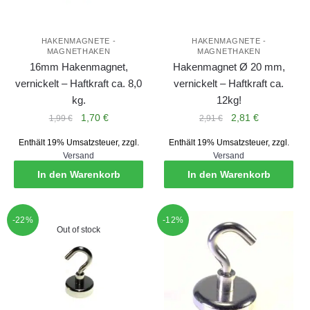
HAKENMAGNETE -
HAKENMAGNETE -
MAGNETHAKEN
MAGNETHAKEN
16mm Hakenmagnet,
Hakenmagnet Ø 20 mm,
vernickelt – Haftkraft ca. 8,0
vernickelt – Haftkraft ca.
kg.
12kg!
Ursprünglicher
Aktueller
Ursprünglicher
Aktueller
1,70
€
2,81
€
1,99
€
2,91
€
Preis
Preis
Preis
Preis
Enthält 19% Umsatzsteuer, zzgl.
Enthält 19% Umsatzsteuer, zzgl.
war:
ist:
war:
ist:
Versand
Versand
1,99 €
1,70 €.
2,91 €
2,81 €.
In den Warenkorb
In den Warenkorb
-22%
-12%
Out of stock