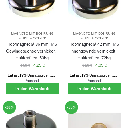
MAGNETE MIT BOHRUNG
MAGNETE MIT BOHRUNG
ODER GEWINDE
ODER GEWINDE
Topfmagnet Ø 36 mm, M6
Topfmagnet Ø 42 mm, M6
Gewindebuchse vernickelt –
Innengewinde vernickelt –
Haftkraft ca. 50kg!
Haftkraft ca. 72kg!
Ursprünglicher
Aktueller
Ursprünglicher
Aktueller
4,29
€
4,89
€
4,59
€
8,10
€
Preis
Preis
Preis
Preis
Enthält 19% Umsatzsteuer, zzgl.
Enthält 19% Umsatzsteuer, zzgl.
war:
ist:
war:
ist:
Versand
Versand
4,59 €
4,29 €.
8,10 €
4,89 €.
In den Warenkorb
In den Warenkorb
-28%
-15%