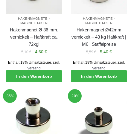
HAKENMAGNETE -
HAKENMAGNETE -
MAGNETHAKEN
MAGNETHAKEN
Hakenmagnet Ø 36 mm,
Hakenmagnet Ø42mm
vernickelt – Haftkraft ca.
vernickelt – 43 kg Haftkraft |
72kg!
M6 | Staffelpreise
Ursprünglicher
Aktueller
Ursprünglicher
Aktueller
4,60
€
5,40
€
5,10
€
5,59
€
Preis
Preis
Preis
Preis
Enthält 19% Umsatzsteuer, zzgl.
Enthält 19% Umsatzsteuer, zzgl.
war:
ist:
war:
ist:
Versand
Versand
5,10 €
4,60 €.
5,59 €
5,40 €.
In den Warenkorb
In den Warenkorb
-35%
-20%