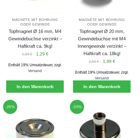
MAGNETE MIT BOHRUNG
MAGNETE MIT BOHRUNG
ODER GEWINDE
ODER GEWINDE
Topfmagnet Ø 16 mm, M4
Topfmagnet Ø 20 mm,
Gewindebuchse verzinkt –
Gewindebuchse mit M4
Haftkraft ca. 9kg!
Innengewinde verzinkt –
Haftkraft ca. 18kg!
Ursprünglicher
Aktueller
1,29
€
1,99
€
Preis
Preis
Ursprünglicher
Aktueller
1,99
€
2,50
€
Enthält 19% Umsatzsteuer, zzgl.
war:
ist:
Preis
Preis
Versand
Enthält 19% Umsatzsteuer, zzgl.
1,99 €
1,29 €.
war:
ist:
Versand
2,50 €
1,99 €.
In den Warenkorb
In den Warenkorb
-20%
-20%