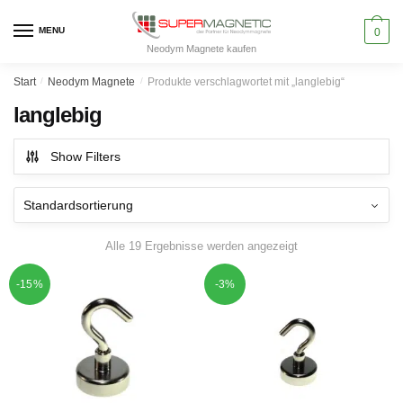
Skip
Skip
to
to
MENU
0
Neodym Magnete kaufen
navigation
content
Start
/
Neodym Magnete
/
Produkte verschlagwortet mit „langlebig“
langlebig
Show Filters
Alle 19 Ergebnisse werden angezeigt
-15%
-3%