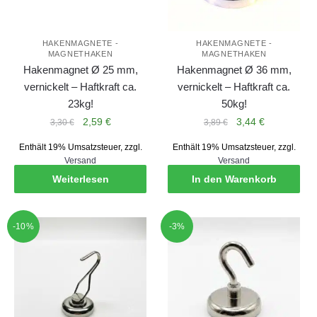
HAKENMAGNETE -
HAKENMAGNETE -
MAGNETHAKEN
MAGNETHAKEN
Hakenmagnet Ø 25 mm,
Hakenmagnet Ø 36 mm,
vernickelt – Haftkraft ca.
vernickelt – Haftkraft ca.
23kg!
50kg!
Ursprünglicher
Aktueller
Ursprünglicher
Aktueller
2,59
€
3,44
€
3,30
€
3,89
€
Preis
Preis
Preis
Preis
Enthält 19% Umsatzsteuer, zzgl.
Enthält 19% Umsatzsteuer, zzgl.
war:
ist:
war:
ist:
Versand
Versand
3,30 €
2,59 €.
3,89 €
3,44 €.
Weiterlesen
In den Warenkorb
-10%
-3%