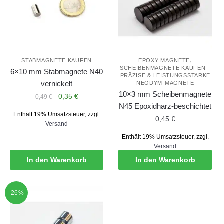
,
STABMAGNETE KAUFEN
EPOXY MAGNETE
SCHEIBENMAGNETE KAUFEN –
6×10 mm Stabmagnete N40
PRÄZISE & LEISTUNGSSTARKE
vernickelt
NEODYM-MAGNETE
10×3 mm Scheibenmagnete
Ursprünglicher
Aktueller
0,35
€
0,49
€
N45 Epoxidharz-beschichtet
Preis
Preis
Enthält 19% Umsatzsteuer, zzgl.
war:
ist:
0,45
€
Versand
0,49 €
0,35 €.
Enthält 19% Umsatzsteuer, zzgl.
Versand
In den Warenkorb
In den Warenkorb
-26%