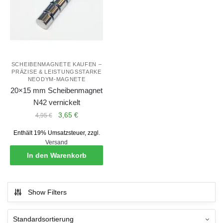
SCHEIBENMAGNETE KAUFEN –
PRÄZISE & LEISTUNGSSTARKE
NEODYM-MAGNETE
20×15 mm Scheibenmagnet
N42 vernickelt
Ursprünglicher
Aktueller
3,65
€
4,95
€
Preis
Preis
Enthält 19% Umsatzsteuer, zzgl.
war:
ist:
Versand
4,95 €
3,65 €.
In den Warenkorb
Show Filters