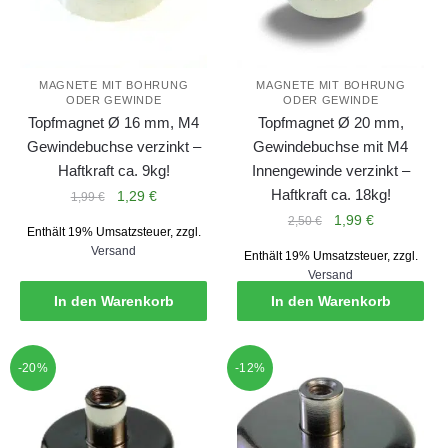
MAGNETE MIT BOHRUNG
MAGNETE MIT BOHRUNG
ODER GEWINDE
ODER GEWINDE
Topfmagnet Ø 16 mm, M4
Topfmagnet Ø 20 mm,
Gewindebuchse verzinkt –
Gewindebuchse mit M4
Haftkraft ca. 9kg!
Innengewinde verzinkt –
Haftkraft ca. 18kg!
Ursprünglicher
Aktueller
1,29
€
1,99
€
Preis
Preis
Ursprünglicher
Aktueller
1,99
€
2,50
€
Enthält 19% Umsatzsteuer, zzgl.
war:
ist:
Preis
Preis
Versand
Enthält 19% Umsatzsteuer, zzgl.
1,99 €
1,29 €.
war:
ist:
Versand
2,50 €
1,99 €.
In den Warenkorb
In den Warenkorb
-20%
-12%