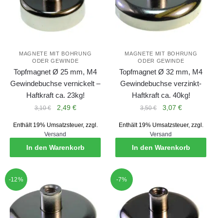
MAGNETE MIT BOHRUNG
MAGNETE MIT BOHRUNG
ODER GEWINDE
ODER GEWINDE
Topfmagnet Ø 25 mm, M4
Topfmagnet Ø 32 mm, M4
Gewindebuchse vernickelt –
Gewindebuchse verzinkt-
Haftkraft ca. 23kg!
Haftkraft ca. 40kg!
Ursprünglicher
Aktueller
Ursprünglicher
Aktueller
2,49
€
3,07
€
3,10
€
3,50
€
Preis
Preis
Preis
Preis
Enthält 19% Umsatzsteuer, zzgl.
Enthält 19% Umsatzsteuer, zzgl.
war:
ist:
war:
ist:
Versand
Versand
3,10 €
2,49 €.
3,50 €
3,07 €.
In den Warenkorb
In den Warenkorb
-12%
-7%