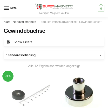
Skip
Skip
to
to
MENU
0
Neodym Magnete kaufen
navigation
content
Start
/
Neodym Magnete
/
Produkte verschlagwortet mit „Gewindebuchse“
Gewindebuchse
Show Filters
Alle 12 Ergebnisse werden angezeigt
-3%