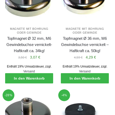
MAGNETE MIT BOHRUNG
MAGNETE MIT BOHRUNG
ODER GEWINDE
ODER GEWINDE
Topfmagnet Ø 32 mm, M6
Topfmagnet Ø 36 mm, M6
Gewindebuchse vernickelt-
Gewindebuchse vernickelt –
Haftkraft ca. 34kg!
Haftkraft ca. 50kg!
Ursprünglicher
Aktueller
Ursprünglicher
Aktueller
3,07
€
4,29
€
3,50
€
4,59
€
Preis
Preis
Preis
Preis
Enthält 19% Umsatzsteuer, zzgl.
Enthält 19% Umsatzsteuer, zzgl.
war:
ist:
war:
ist:
Versand
Versand
3,50 €
3,07 €.
4,59 €
4,29 €.
In den Warenkorb
In den Warenkorb
-28%
-4%