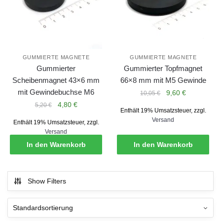
GUMMIERTE MAGNETE
GUMMIERTE MAGNETE
Gummierter
Gummierter Topfmagnet
Scheibenmagnet 43×6 mm
66×8 mm mit M5 Gewinde
mit Gewindebuchse M6
Ursprünglicher
Aktueller
9,60
€
10,05
€
Preis
Preis
Ursprünglicher
Aktueller
4,80
€
5,20
€
Enthält 19% Umsatzsteuer, zzgl.
war:
ist:
Preis
Preis
Versand
Enthält 19% Umsatzsteuer, zzgl.
10,05 €
9,60 €.
war:
ist:
Versand
5,20 €
4,80 €.
In den Warenkorb
In den Warenkorb
Show Filters