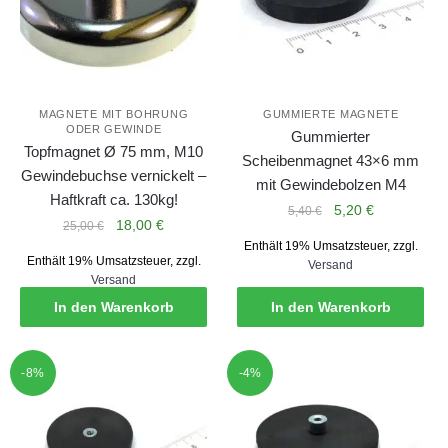
MAGNETE MIT BOHRUNG
GUMMIERTE MAGNETE
ODER GEWINDE
Gummierter
Topfmagnet Ø 75 mm, M10
Scheibenmagnet 43×6 mm
Gewindebuchse vernickelt –
mit Gewindebolzen M4
Haftkraft ca. 130kg!
Ursprünglicher
Aktueller
5,20
€
5,40
€
Ursprünglicher
Aktueller
18,00
€
25,00
€
Preis
Preis
Preis
Preis
Enthält 19% Umsatzsteuer, zzgl.
war:
ist:
Enthält 19% Umsatzsteuer, zzgl.
war:
ist:
Versand
5,40 €
5,20 €.
Versand
25,00 €
18,00 €.
In den Warenkorb
In den Warenkorb
-8%
-4%