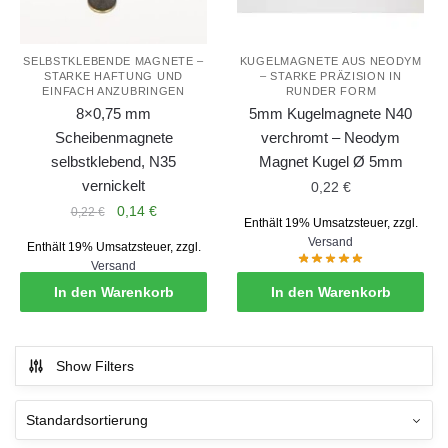
SELBSTKLEBENDE MAGNETE –
KUGELMAGNETE AUS NEODYM
STARKE HAFTUNG UND
– STARKE PRÄZISION IN
EINFACH ANZUBRINGEN
RUNDER FORM
8×0,75 mm
5mm Kugelmagnete N40
Scheibenmagnete
verchromt – Neodym
selbstklebend, N35
Magnet Kugel Ø 5mm
vernickelt
0,22
€
Ursprünglicher
Aktueller
0,14
€
0,22
€
Enthält 19% Umsatzsteuer, zzgl.
Preis
Preis
Versand
Enthält 19% Umsatzsteuer, zzgl.
war:
ist:
Versand
0,22 €
0,14 €.
In den Warenkorb
In den Warenkorb
Show Filters