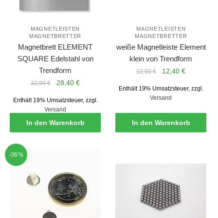
MAGNETLEISTEN
MAGNETLEISTEN
MAGNETBRETTER
MAGNETBRETTER
Magnetbrett ELEMENT
weiße Magnetleiste Element
SQUARE Edelstahl von
klein von Trendform
Trendform
Ursprünglicher
Aktueller
12,40
€
12,90
€
Preis
Preis
Ursprünglicher
Aktueller
28,40
€
32,90
€
Enthält 19% Umsatzsteuer, zzgl.
war:
ist:
Preis
Preis
Versand
Enthält 19% Umsatzsteuer, zzgl.
12,90 €
12,40 €.
war:
ist:
Versand
32,90 €
28,40 €.
In den Warenkorb
In den Warenkorb
-36%