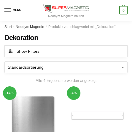
Skip
Skip
to
to
MENU
0
Neodym Magnete kaufen
navigation
content
Start
/
Neodym Magnete
/
Produkte verschlagwortet mit „Dekoration“
Dekoration
Show Filters
Alle 4 Ergebnisse werden angezeigt
-14%
-4%