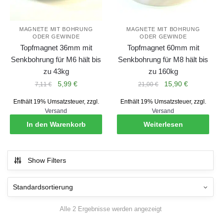
MAGNETE MIT BOHRUNG
MAGNETE MIT BOHRUNG
ODER GEWINDE
ODER GEWINDE
Topfmagnet 36mm mit
Topfmagnet 60mm mit
Senkbohrung für M6 hält bis
Senkbohrung für M8 hält bis
zu 43kg
zu 160kg
Ursprünglicher
Aktueller
Ursprünglicher
Aktueller
5,99
€
15,90
€
7,11
€
21,00
€
Preis
Preis
Preis
Preis
Enthält 19% Umsatzsteuer, zzgl.
Enthält 19% Umsatzsteuer, zzgl.
war:
ist:
war:
ist:
Versand
Versand
7,11 €
5,99 €.
21,00 €
15,90 €.
In den Warenkorb
Weiterlesen
Show Filters
Alle 2 Ergebnisse werden angezeigt