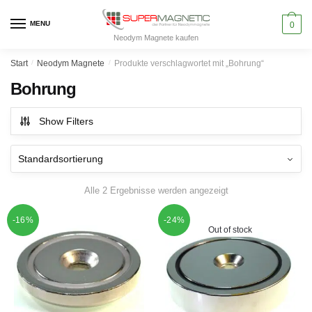
Skip
Skip
to
to
MENU
0
Neodym Magnete kaufen
navigation
content
Start
/
Neodym Magnete
/
Produkte verschlagwortet mit „Bohrung“
Bohrung
Show Filters
Alle 2 Ergebnisse werden angezeigt
-16%
-24%
Out of stock