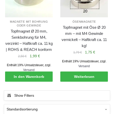
MAGNETE MIT BOHRUNG
ÖSENMAGNETE
ODER GEWINDE
Topfmagnet mit Öse Ø 20
Topfmagnet Ø 20 mm,
mm – mit M4 Gewinde
Senkbohrung für M4,
vernickelt – Haftkraft ca. 11
verzinkt – Haftkraft ca. 11 kg
kg!
| ROHS & REACH konform
Ursprünglicher
Aktueller
1,75
€
1,79
€
Ursprünglicher
Aktueller
1,99
€
2,50
€
Preis
Preis
Preis
Preis
Enthält 19% Umsatzsteuer, zzgl.
war:
ist:
Enthält 19% Umsatzsteuer, zzgl.
war:
ist:
Versand
1,79 €
1,75 €.
Versand
2,50 €
1,99 €.
In den Warenkorb
Weiterlesen
Show Filters