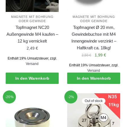
MAGNETE MIT BOHRUNG
MAGNETE MIT BOHRUNG
ODER GEWINDE
ODER GEWINDE
Topfmagnet NC20
Topfmagnet Ø 20 mm,
Außengewinde M4 kaufen –
Gewindebuchse mit M4
12 kg vernickelt
Innengewinde verzinkt –
Haftkraft ca. 18kg!
2,49
€
Ursprünglicher
Aktueller
1,99
€
2,50
€
Enthält 19% Umsatzsteuer, zzgl.
Preis
Preis
Versand
Enthält 19% Umsatzsteuer, zzgl.
war:
ist:
Versand
2,50 €
1,99 €.
In den Warenkorb
In den Warenkorb
-20%
-2%
Out of stock