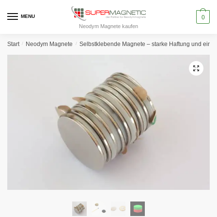
Skip
Skip
to
to
MENU
0
Neodym Magnete kaufen
navigation
content
Start
/
Neodym Magnete
/
Selbstklebende Magnete – starke Haftung und einf
🔍