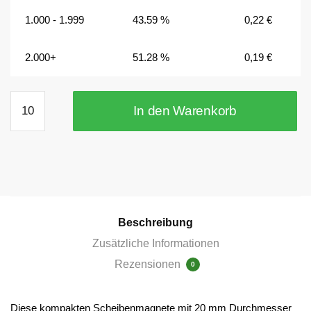
1.000 - 1.999
43.59 %
0,22
€
2.000+
51.28 %
0,19
€
20x1
In den Warenkorb
mm
Scheibenmagnete
selbstklebend,
N35
vernickelt
Menge
Beschreibung
Zusätzliche Informationen
Rezensionen
0
Diese kompakten Scheibenmagnete mit 20 mm Durchmesser