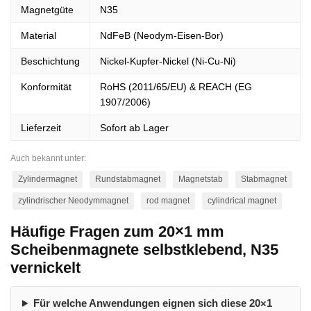
Magnetgüte
N35
Material
NdFeB (Neodym-Eisen-Bor)
Beschichtung
Nickel-Kupfer-Nickel (Ni-Cu-Ni)
Konformität
RoHS (2011/65/EU) & REACH (EG
1907/2006)
Lieferzeit
Sofort ab Lager
Auch bekannt unter:
Zylindermagnet
Rundstabmagnet
Magnetstab
Stabmagnet
zylindrischer Neodymmagnet
rod magnet
cylindrical magnet
Häufige Fragen zum 20×1 mm
Scheibenmagnete selbstklebend, N35
vernickelt
Für welche Anwendungen eignen sich diese 20×1