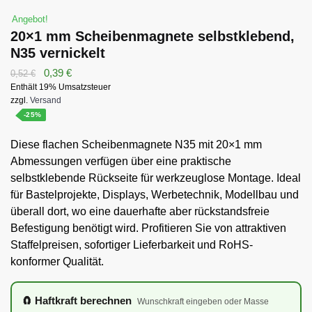
Angebot!
20×1 mm Scheibenmagnete selbstklebend,
N35 vernickelt
Ursprünglicher
Aktueller
0,39
€
0,52
€
Enthält 19% Umsatzsteuer
Preis
Preis
zzgl.
Versand
war:
ist:
-25%
0,52 €
0,39 €.
Diese flachen Scheibenmagnete N35 mit 20×1 mm
Abmessungen verfügen über eine praktische
selbstklebende Rückseite für werkzeuglose Montage. Ideal
für Bastelprojekte, Displays, Werbetechnik, Modellbau und
überall dort, wo eine dauerhafte aber rückstandsfreie
Befestigung benötigt wird. Profitieren Sie von attraktiven
Staffelpreisen, sofortiger Lieferbarkeit und RoHS-
konformer Qualität.
🧲 Haftkraft berechnen
Wunschkraft eingeben oder Masse