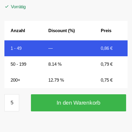
Vorrätig
Anzahl
Discount (%)
Preis
1 - 49
—
0,86
€
50 - 199
8.14 %
0,79
€
200+
12.79 %
0,75
€
12x8
In den Warenkorb
mm
Scheibenmagnete
N45
vernickelt