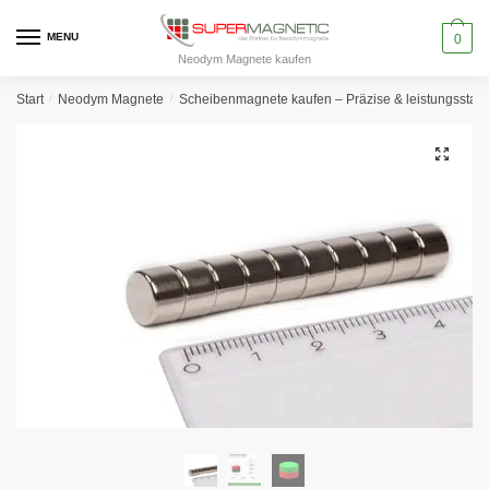
Skip
Skip
to
to
MENU
0
Neodym Magnete kaufen
navigation
content
Start
/
Neodym Magnete
/
Scheibenmagnete kaufen – Präzise & leistungssta
🔍