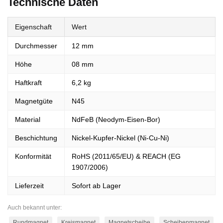
Technische Daten
Eigenschaft
Wert
Durchmesser
12 mm
Höhe
08 mm
Haftkraft
6,2 kg
Magnetgüte
N45
Material
NdFeB (Neodym-Eisen-Bor)
Beschichtung
Nickel-Kupfer-Nickel (Ni-Cu-Ni)
Konformität
RoHS (2011/65/EU) & REACH (EG
1907/2006)
Lieferzeit
Sofort ab Lager
Auch bekannt unter:
Rundmagnet
Kreismagnet
Magnetscheibe
Scheibenmagnet