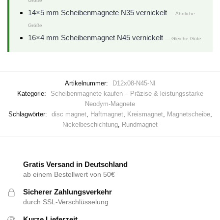
Größe
14×5 mm Scheibenmagnete N35 vernickelt
— Ähnliche
Größe
16×4 mm Scheibenmagnet N45 vernickelt
— Gleiche Güte
Artikelnummer:
D12x08-N45-NI
Kategorie:
Scheibenmagnete kaufen – Präzise & leistungsstarke
Neodym-Magnete
Schlagwörter:
disc magnet
,
Haftmagnet
,
Kreismagnet
,
Magnetscheibe
,
Nickelbeschichtung
,
Rundmagnet
Gratis Versand in Deutschland
ab einem Bestellwert von 50€
Sicherer Zahlungsverkehr
durch SSL-Verschlüsselung
Kurze Lieferzeit