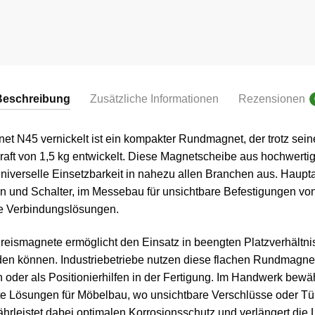
N45
vernickelt
Menge
Beschreibung
Zusätzliche Informationen
Rezensionen
 N45 vernickelt ist ein kompakter Rundmagnet, der trotz sei
kraft von 1,5 kg entwickelt. Diese Magnetscheibe aus hochwert
universelle Einsetzbarkeit in nahezu allen Branchen aus. Haup
en und Schalter, im Messebau für unsichtbare Befestigungen von
se Verbindungslösungen.
reismagnete ermöglicht den Einsatz in beengten Platzverhältn
en können. Industriebetriebe nutzen diese flachen Rundmagnet
 oder als Positionierhilfen in der Fertigung. Im Handwerk bewäh
e Lösungen für Möbelbau, wo unsichtbare Verschlüsse oder Tü
rleistet dabei optimalen Korrosionsschutz und verlängert die