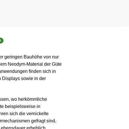
0
ner geringen Bauhöhe von nur
igem Neodym-Material der Güte
tanwendungen finden sich in
 Displays sowie in der
issen, wo herkömmliche
e beispielsweise in
ren sich die vernickelte
rmechanismen gefragt sind.
 Lebensdauer erheblich.