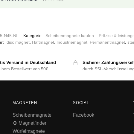
5-N45-NI
Kategorie:
Scheibenmagnete kaufen – Präzise & leistun
er:
disc magnet
,
Haftmagnet
,
Industriemagnet
,
Permanentmagnet
,
sta
tis Versand in Deutschland
Sicherer Zahlungsverke
einem Bestellwert von 50€
durch SSL-Verschlüsselun
MAGNETEN
SOCIAL
Scheibenmagnete
Facebook
🧲 Magnetfinder
Würfelmagnete