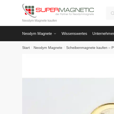
Skip
Skip
to
to
Suc
navigation
content
nach
Neodym Magnete kaufen
Neodym Magnete
Wissenswertes
Unternehme
Start
Neodym Magnete
Scheibenmagnete kaufen – P
/
/