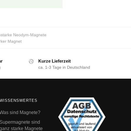
gsstarke Neodym-Magnete
rker Magnet
hr
Kurze Lieferzeit
g
ca. 1-3 Tage in Deutschland
WISSENSWERTES
Was sind Magnete?
Supermagnete sind
ganz starke Magnete