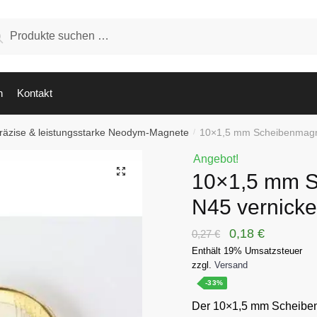
hen
Suchen
:
n
Kontakt
räzise & leistungsstarke Neodym-Magnete
10×1,5 mm Scheibenmagne
/
Angebot!
🔍
10×1,5 mm 
N45 vernicke
Ursprünglicher
Aktueller
0,18
€
0,27
€
Enthält 19% Umsatzsteuer
Preis
Preis
zzgl.
Versand
war:
ist:
-33%
0,27 €
0,18 €.
Der 10×1,5 mm Scheiben