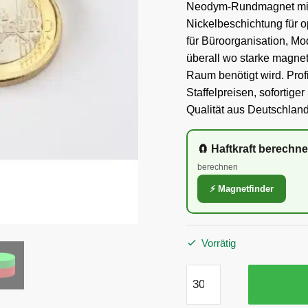
Neodym-Rundmagnet mit
Nickelbeschichtung für o
für Büroorganisation, 
überall wo starke magnet
Raum benötigt wird. Profi
Staffelpreisen, sofortig
Qualität aus Deutschland
🧲 Haftkraft berechn
berechnen
⚡ Magnetfinder
Vorrätig
10x1,5
mm
Scheibenmagnete