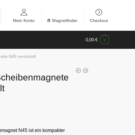
Mein Konto
🧲 Magnetfinder
Checkout
0,00
€
0
te N45 vernickelt
Scheibenmagnete
lt
magnet N45 ist ein kompakter