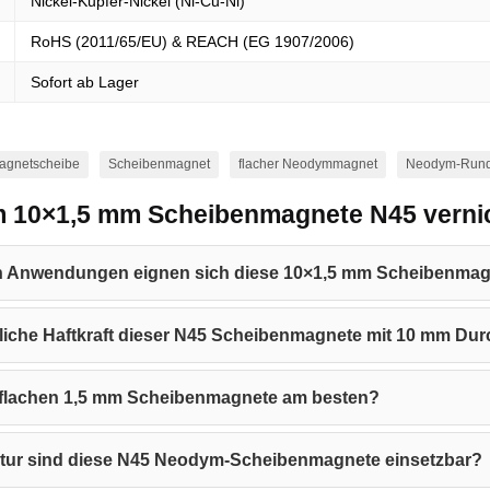
Nickel-Kupfer-Nickel (Ni-Cu-Ni)
RoHS (2011/65/EU) & REACH (EG 1907/2006)
Sofort ab Lager
agnetscheibe
Scheibenmagnet
flacher Neodymmagnet
Neodym-Run
m 10×1,5 mm Scheibenmagnete N45 vernic
en Anwendungen eignen sich diese 10×1,5 mm Scheibenma
ächliche Haftkraft dieser N45 Scheibenmagnete mit 10 mm D
e flachen 1,5 mm Scheibenmagnete am besten?
atur sind diese N45 Neodym-Scheibenmagnete einsetzbar?