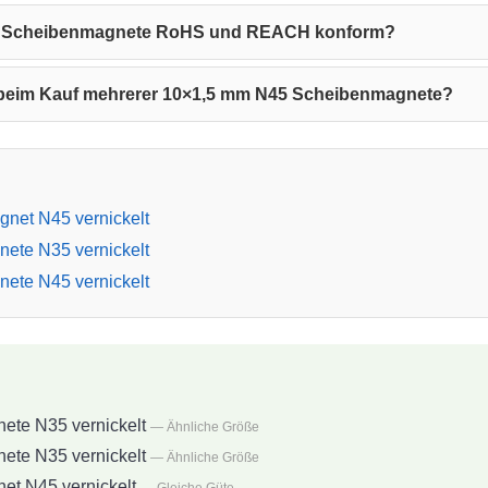
ten Scheibenmagnete RoHS und REACH konform?
 beim Kauf mehrerer 10×1,5 mm N45 Scheibenmagnete?
net N45 vernickelt
ete N35 vernickelt
ete N45 vernickelt
te N35 vernickelt
— Ähnliche Größe
te N35 vernickelt
— Ähnliche Größe
t N45 vernickelt
— Gleiche Güte