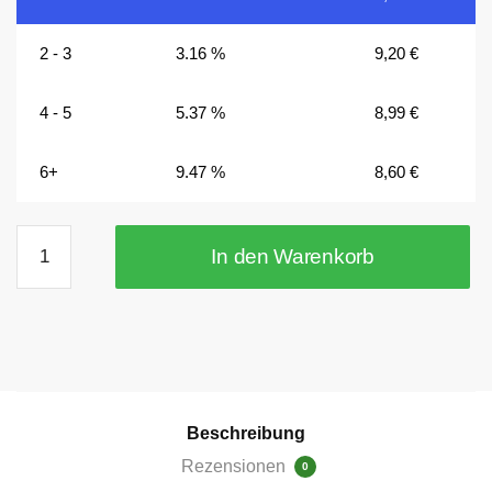
2 - 3
3.16 %
9,20
€
4 - 5
5.37 %
8,99
€
6+
9.47 %
8,60
€
Superstarke
In den Warenkorb
Designmagnete
MINI-
MAX
von
Trendform
4er
Set
Beschreibung
Silber
Rezensionen
0
Menge