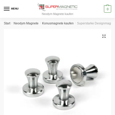
Skip
Skip
to
to
MENU
0
Neodym Magnete kaufen
navigation
content
Start
/
Neodym Magnete
/
Konusmagnete kaufen
/
Superstarke Designmagnet
🔍