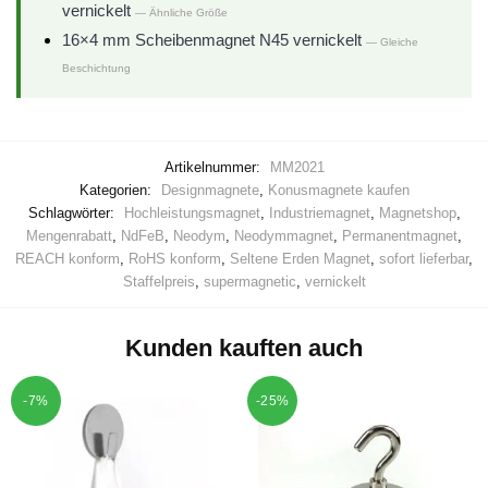
vernickelt
— Ähnliche Größe
16×4 mm Scheibenmagnet N45 vernickelt
— Gleiche
Beschichtung
Artikelnummer:
MM2021
Kategorien:
Designmagnete
,
Konusmagnete kaufen
Schlagwörter:
Hochleistungsmagnet
,
Industriemagnet
,
Magnetshop
,
Mengenrabatt
,
NdFeB
,
Neodym
,
Neodymmagnet
,
Permanentmagnet
,
REACH konform
,
RoHS konform
,
Seltene Erden Magnet
,
sofort lieferbar
,
Staffelpreis
,
supermagnetic
,
vernickelt
Kunden kauften auch
-7%
-25%