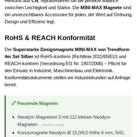
Herkunft aus
CN
, repräsentieren sie die perfekte Balance
zwischen Leichtigkeit und Stärke. Die
MINI-MAX Magnete
sind
ein unverzichtbares Accessoire für jeden, der Wert auf Ordnung,
Design und Effizienz legt.
RoHS & REACH Konformität
Der
Superstarke Designmagnete MINI-MAX von Trendform
4er Set Silber
ist RoHS-konform (Richtlinie 2011/65/EU) und
REACH-konform (Verordnung EG Nr. 1907/2006) – Pflicht für
den Einsatz in Industrie, Maschinenbau und Elektronik.
Konformitätsdokumente stellen wir Industriekunden auf Anfrage
bereit.
🔗 Passende Magnete:
Neodym Magnetset S mit 112 kleinen Neodym
Magneten
— Ähnliche Größe
Konusmagnete Neodym Ø 15,0/8,0 Höhe 6 mm, N42,