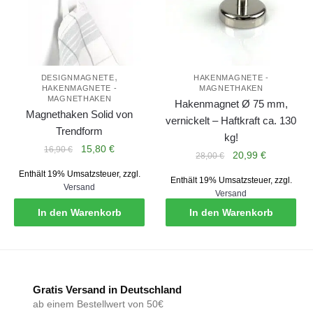
,
DESIGNMAGNETE
HAKENMAGNETE -
HAKENMAGNETE -
MAGNETHAKEN
MAGNETHAKEN
Hakenmagnet Ø 75 mm,
Magnethaken Solid von
vernickelt – Haftkraft ca. 130
Trendform
kg!
Ursprünglicher
Aktueller
15,80
€
16,90
€
Ursprünglicher
Aktueller
20,99
€
28,00
€
Preis
Preis
Preis
Preis
Enthält 19% Umsatzsteuer, zzgl.
war:
ist:
Enthält 19% Umsatzsteuer, zzgl.
war:
ist:
Versand
16,90 €
15,80 €.
Versand
28,00 €
20,99 €.
In den Warenkorb
In den Warenkorb
Gratis Versand in Deutschland
ab einem Bestellwert von 50€