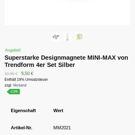
Angebot!
Superstarke Designmagnete MINI-MAX von
Trendform 4er Set Silber
Ursprünglicher
Aktueller
9,50
€
10,95
€
Enthält 19% Umsatzsteuer
Preis
Preis
zzgl.
Versand
war:
ist:
-13%
10,95 €
9,50 €.
Eigenschaft
Wert
Artikel-Nr.
MM2021