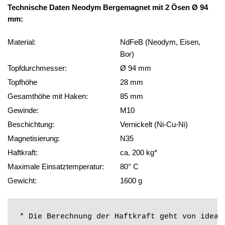
30
Technische Daten Neodym Bergem
agnet mit 2 Ösen Ø 94
m
mm:
Seil
mit
Material:
NdFeB (Neodym, Eisen,
Karabiner
Bor)
Menge
Topfdurchmesser:
Ø 94 mm
Topfhöhe
28 mm
Gesamthöhe mit Haken:
85 mm
Gewinde:
M10
Beschichtung:
Vernickelt (Ni-Cu-Ni)
Magnetisierung:
N35
Haftkraft:
ca. 200 kg*
Maximale Einsatztemperatur:
80° C
Gewicht:
1600 g
* Die Berechnung der Haftkraft geht von ideal