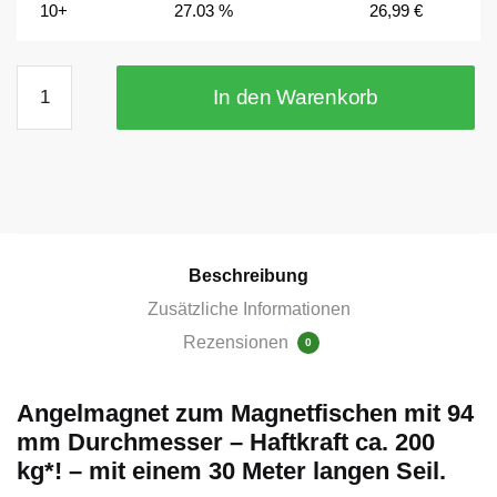
10+
27.03 %
26,99
€
Bergemagnet
In den Warenkorb
zum
Magnetfischen
mit
2
Ösen
Ø
94
Beschreibung
mm,
Zusätzliche Informationen
vernickelt
Rezensionen
-
0
Haftkraft
ca.
Angelmagnet zum Magnetfischen mit 94
200
mm Durchmesser – Haftkraft ca. 200
kg*!
kg*! – mit einem 30 Meter langen Seil.
+