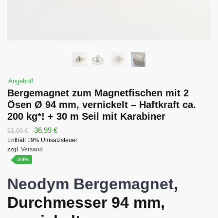
Angebot!
Bergemagnet zum Magnetfischen mit 2
Ösen Ø 94 mm, vernickelt – Haftkraft ca.
200 kg*! + 30 m Seil mit Karabiner
Ursprünglicher
Aktueller
36,99
€
61,00
€
Enthält 19% Umsatzsteuer
Preis
Preis
zzgl.
Versand
war:
ist:
-39%
61,00 €
36,99 €.
Neodym Bergemagnet
,
Durchmesser 94 mm,