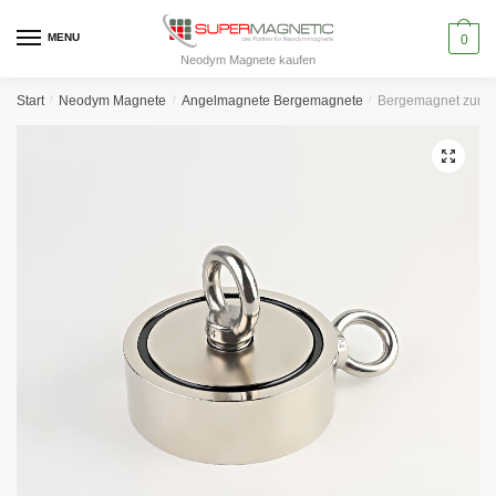
Skip
Skip
to
to
MENU
0
Neodym Magnete kaufen
navigation
content
Start
/
Neodym Magnete
/
Angelmagnete Bergemagnete
/
Bergemagnet zum Mag
🔍