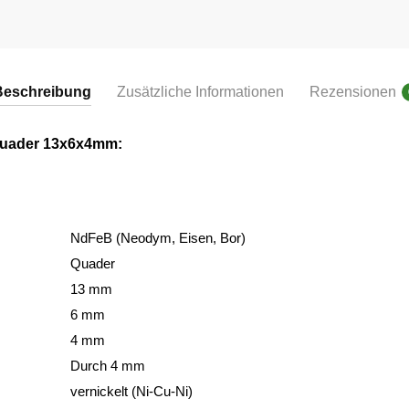
für
gewerbliche
Kunden
TOP
Beschreibung
Zusätzliche Informationen
Rezensionen
SONDERANGEBOT
Menge
Quader 13x6x4mm:
NdFeB (Neodym, Eisen, Bor)
Quader
13 mm
6 mm
4 mm
Durch 4 mm
vernickelt (Ni-Cu-Ni)