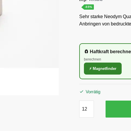
war:
ist:
-55%
0,51 €
0,23 €.
Sehr starke Neodym Qu
Anbringen von bedruckt
🧲 Haftkraft berechn
berechnen
⚡ Magnetfinder
Vorrätig
13x6x4mm
Quadermagnet
N45
vernickelt