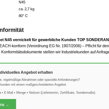
N45
ca. 2,7 kg
80° C
formität
t N45 vernickelt für gewerbliche Kunden TOP SONDER
EACH-konform (Verordnung EG Nr. 1907/2006) – Pflicht für den E
Konformitätsdokumente stellen wir Industriekunden auf Anfrage
ividuelles Angebot erhalten
e, regelmäßige Abnahmen oder spezielle Anforderungen?
 Stunden mit einem maßgeschneiderten Angebot.
• E-Mail • Menge • Notizen (Liefertermin, Zertifikate, Sondermaße)
RN →