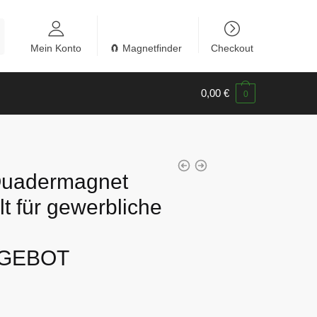
Mein Konto
🧲 Magnetfinder
Checkout
0,00
€
0
uadermagnet
t für gewerbliche
GEBOT