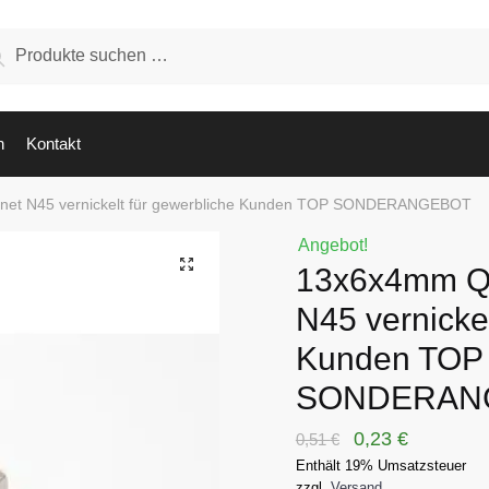
hen
Suchen
:
n
Kontakt
et N45 vernickelt für gewerbliche Kunden TOP SONDERANGEBOT
Angebot!
🔍
13x6x4mm Q
N45 vernickel
Kunden TOP
SONDERAN
Ursprünglicher
Aktueller
0,23
€
0,51
€
Enthält 19% Umsatzsteuer
Preis
Preis
zzgl.
Versand