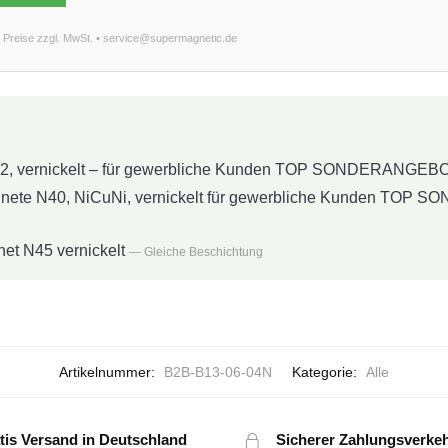
le Preise zzgl. MwSt. • service@supermagnetic.de
2, vernickelt – für gewerbliche Kunden TOP SONDERANGEB
ete N40, NiCuNi, vernickelt für gewerbliche Kunden TO
t N45 vernickelt
— Gleiche Beschichtung
Artikelnummer:
B2B-B13-06-04N
Kategorie:
Alle
tis Versand in Deutschland
Sicherer Zahlungsverke