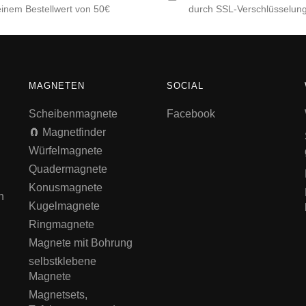
einem Bestellwert von 50€
durch SSL-Verschlüsselun
MAGNETEN
SOCIAL
Scheibenmagnete
Facebook
🧲 Magnetfinder
Würfelmagnete
Quadermagnete
Konusmagnete
n
Kugelmagnete
Ringmagnete
Magnete mit Bohrung
selbstklebene
Magnete
Magnetsets,