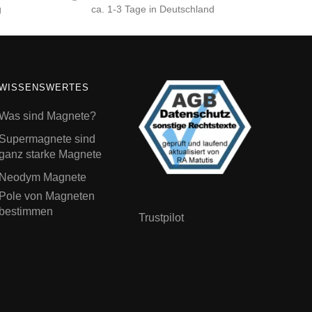
g
ca. 1-3 Tage in Deutschland
WISSENSWERTES
Was sind Magnete?
Supermagnete sind
ganz starke Magnete
Neodym Magnete
Pole von Magneten
bestimmen
Trustpilot