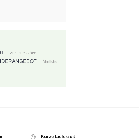
OT
— Ähnliche Größe
P SONDERANGEBOT
— Ähnliche
hr
Kurze Lieferzeit