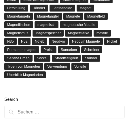
Herstellung
Händler
Lanthanoide
Magnet
Magnetangeln
Magnetangler
Magnete
Magnetfeld
Magnetfischen
magnetisch
magnetische Metalle
Magnetismus
Magnetspeicher
Magnetstärke
metalle
N35
N52
Ndfeb
Neodym
Neodym Magnete
Nickel
Permanentmagnet
Preise
Samariom
Schreiner
Seltene Erden
Sockel
Standfestigkeit
Ständer
Typen von Magneten
Verwendung
Vorteile
Überblick Magnetarten
Search
Suchen
nach: