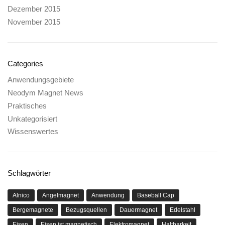
Dezember 2015
November 2015
Categories
Anwendungsgebiete
Neodym Magnet News
Praktisches
Unkategorisiert
Wissenswertes
Schlagwörter
Alnico
Angelmagnet
Anwendung
Baseball Cap
Bergemagnete
Bezugsquellen
Dauermagnet
Edelstahl
Eisen
Eisen ist magnetisch
Elektromagnet
Haltbarkeit