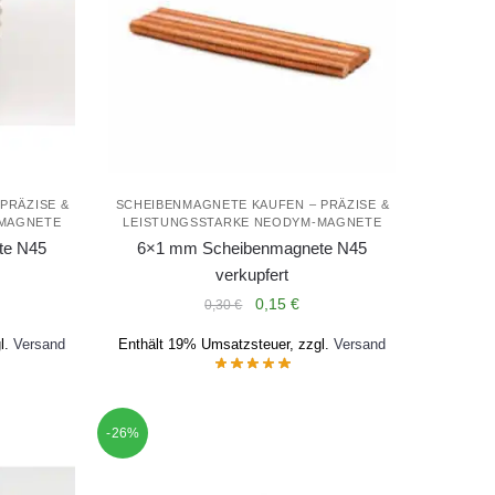
PRÄZISE &
SCHEIBENMAGNETE KAUFEN – PRÄZISE &
-MAGNETE
LEISTUNGSSTARKE NEODYM-MAGNETE
te N45
6×1 mm Scheibenmagnete N45
verkupfert
licher
ueller
Ursprünglicher
Aktueller
0,15
€
0,30
€
is
Preis
Preis
l.
Versand
Enthält 19% Umsatzsteuer, zzgl.
Versand
war:
ist:
9 €.
0,30 €
0,15 €.
-26%