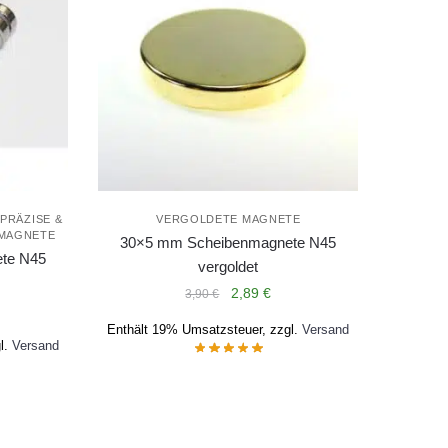
PRÄZISE &
VERGOLDETE MAGNETE
-MAGNETE
30×5 mm Scheibenmagnete N45
te N45
vergoldet
Ursprünglicher
Aktueller
2,89
€
3,90
€
Preis
Preis
Enthält 19% Umsatzsteuer, zzgl.
Versand
war:
ist:
l.
Versand
3,90 €
2,89 €.