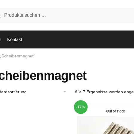
hen
Suchen
:
n
Kontakt
t „Scheibenmagnet“
cheibenmagnet
Alle 7 Ergebnisse werden ange
-17%
Out of stock