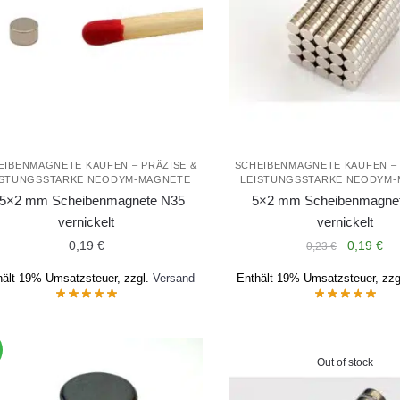
EIBENMAGNETE KAUFEN – PRÄZISE &
SCHEIBENMAGNETE KAUFEN – 
ISTUNGSSTARKE NEODYM-MAGNETE
LEISTUNGSSTARKE NEODYM
.5×2 mm Scheibenmagnete N35
5×2 mm Scheibenmagne
vernickelt
vernickelt
Ursprüng
Akt
0,19
€
0,19
€
0,23
€
Preis
Pre
hält 19% Umsatzsteuer, zzgl.
Versand
Enthält 19% Umsatzsteuer, zzg
war:
ist:
0,23 €
0,1
Out of stock