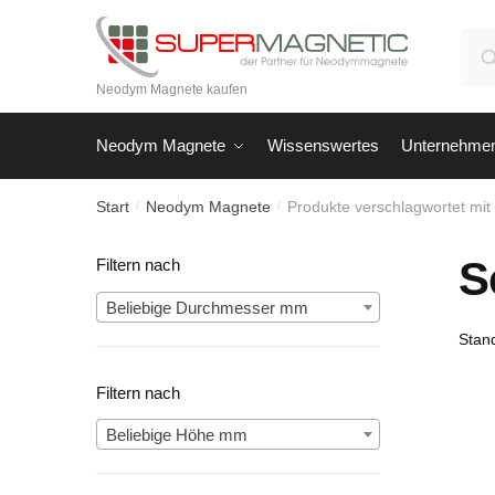
Skip
Skip
to
to
Suc
navigation
content
nach
Neodym Magnete kaufen
Neodym Magnete
Wissenswertes
Unternehme
Start
Neodym Magnete
Produkte verschlagwortet mi
/
/
S
Filtern nach
Beliebige Durchmesser mm
Filtern nach
Beliebige Höhe mm