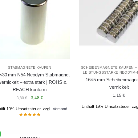
STABMAGNETE KAUFEN
SCHEIBENMAGNETE KAUFEN – 
LEISTUNGSSTARKE NEODYM
×30 mm N54 Neodym Stabmagnet
16×5 mm Scheibenmagne
 vernickelt – extra stark | ROHS &
vernickelt
REACH konform
1,15
€
Ursprünglicher
Aktueller
3,48
€
3,80
€
Preis
Preis
Enthält 19% Umsatzsteuer, zzg
hält 19% Umsatzsteuer, zzgl.
Versand
war:
ist:
3,80 €
3,48 €.