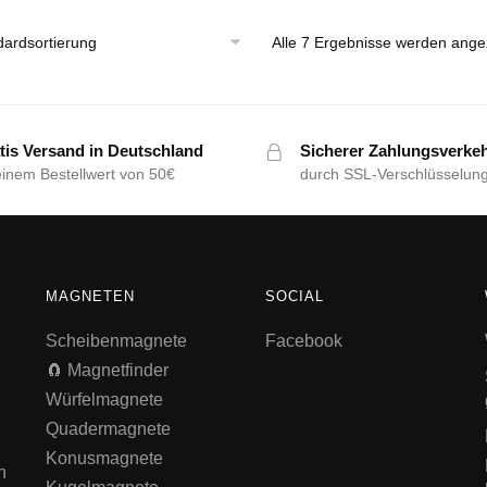
Alle 7 Ergebnisse werden ange
tis Versand in Deutschland
Sicherer Zahlungsverke
einem Bestellwert von 50€
durch SSL-Verschlüsselun
MAGNETEN
SOCIAL
Scheibenmagnete
Facebook
🧲 Magnetfinder
Würfelmagnete
Quadermagnete
Konusmagnete
n