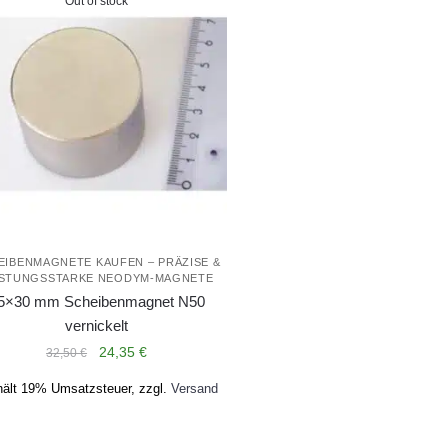
Out of stock
EIBENMAGNETE KAUFEN – PRÄZISE &
ISTUNGSSTARKE NEODYM-MAGNETE
5×30 mm Scheibenmagnet N50
vernickelt
Ursprünglicher
Aktueller
24,35
€
32,50
€
Preis
Preis
hält 19% Umsatzsteuer, zzgl.
Versand
war:
ist:
32,50 €
24,35 €.