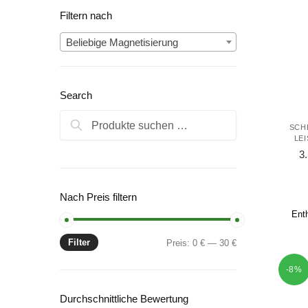
Filtern nach
Beliebige Magnetisierung
Search
Suchen
Suchen
SCH
nach:
LE
3
Nach Preis filtern
Ent
Filter
Min.
Max.
Preis:
0 €
—
30 €
Preis
Preis
-8%
Durchschnittliche Bewertung