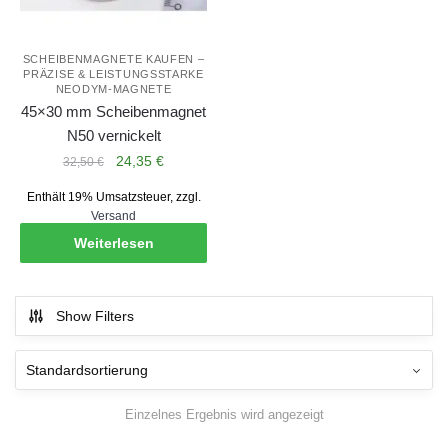
SCHEIBENMAGNETE KAUFEN –
PRÄZISE & LEISTUNGSSTARKE
NEODYM-MAGNETE
45×30 mm Scheibenmagnet
N50 vernickelt
Ursprünglicher
Aktueller
24,35
€
32,50
€
Preis
Preis
Enthält 19% Umsatzsteuer, zzgl.
war:
ist:
Versand
32,50 €
24,35 €.
Weiterlesen
Show Filters
Einzelnes Ergebnis wird angezeigt