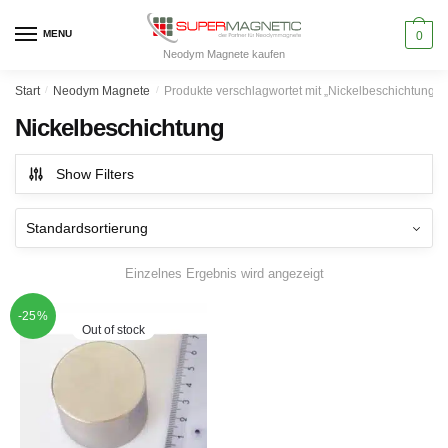
Skip
Skip
to
to
MENU
0
Neodym Magnete kaufen
navigation
content
Start
/
Neodym Magnete
/
Produkte verschlagwortet mit „Nickelbeschichtung“
Nickelbeschichtung
Show Filters
Einzelnes Ergebnis wird angezeigt
-25%
Out of stock