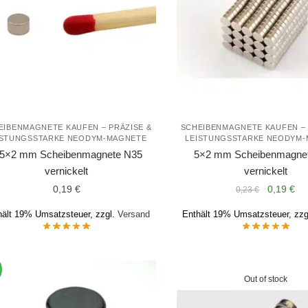
EIBENMAGNETE KAUFEN – PRÄZISE &
SCHEIBENMAGNETE KAUFEN – 
ISTUNGSSTARKE NEODYM-MAGNETE
LEISTUNGSSTARKE NEODYM
.5×2 mm Scheibenmagnete N35
5×2 mm Scheibenmagne
vernickelt
vernickelt
Ursprüng
Akt
0,19
€
0,19
€
0,23
€
Preis
Pre
hält 19% Umsatzsteuer, zzgl.
Versand
Enthält 19% Umsatzsteuer, zzg
war:
ist:
0,23 €
0,1
Out of stock