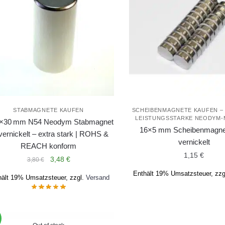
STABMAGNETE KAUFEN
SCHEIBENMAGNETE KAUFEN – 
LEISTUNGSSTARKE NEODYM
×30 mm N54 Neodym Stabmagnet
16×5 mm Scheibenmagne
 vernickelt – extra stark | ROHS &
vernickelt
REACH konform
1,15
€
Ursprünglicher
Aktueller
3,48
€
3,80
€
Preis
Preis
Enthält 19% Umsatzsteuer, zzg
hält 19% Umsatzsteuer, zzgl.
Versand
war:
ist:
3,80 €
3,48 €.