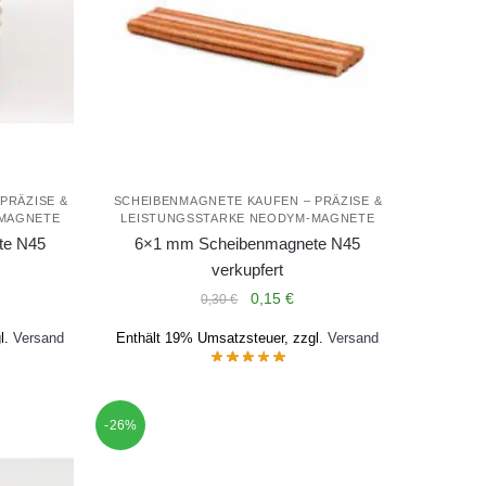
PRÄZISE &
SCHEIBENMAGNETE KAUFEN – PRÄZISE &
-MAGNETE
LEISTUNGSSTARKE NEODYM-MAGNETE
te N45
6×1 mm Scheibenmagnete N45
verkupfert
licher
ueller
Ursprünglicher
Aktueller
0,15
€
0,30
€
is
Preis
Preis
l.
Versand
Enthält 19% Umsatzsteuer, zzgl.
Versand
war:
ist:
9 €.
0,30 €
0,15 €.
-26%