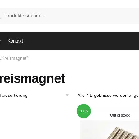
hen
Suchen
:
n
Kontakt
 „Kreismagnet“
reismagnet
Alle 7 Ergebnisse werden ange
-17%
Out of stock