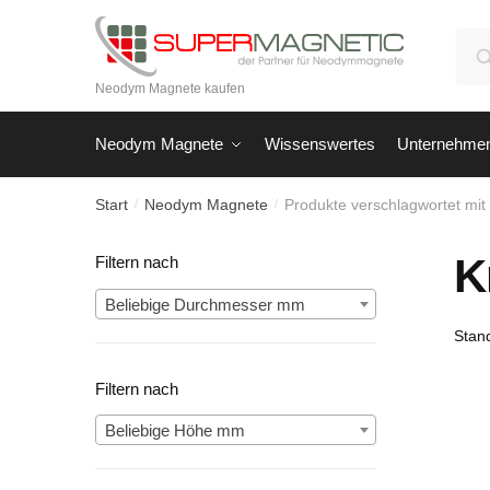
Skip
Skip
to
to
Suc
navigation
content
nach
Neodym Magnete kaufen
Neodym Magnete
Wissenswertes
Unternehme
Start
Neodym Magnete
Produkte verschlagwortet mit
/
/
K
Filtern nach
Beliebige Durchmesser mm
Filtern nach
Beliebige Höhe mm