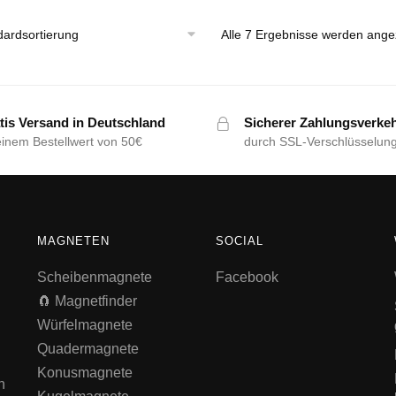
Alle 7 Ergebnisse werden ange
tis Versand in Deutschland
Sicherer Zahlungsverke
einem Bestellwert von 50€
durch SSL-Verschlüsselun
MAGNETEN
SOCIAL
Scheibenmagnete
Facebook
🧲 Magnetfinder
Würfelmagnete
Quadermagnete
Konusmagnete
n