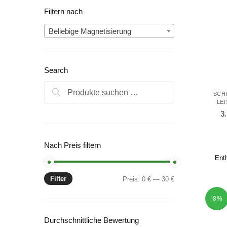
Filtern nach
Beliebige Magnetisierung
Search
Suchen
Suchen
SCH
nach:
LE
3
Nach Preis filtern
Ent
Filter
Min.
Max.
Preis:
0 €
—
30 €
Preis
Preis
-8%
Durchschnittliche Bewertung