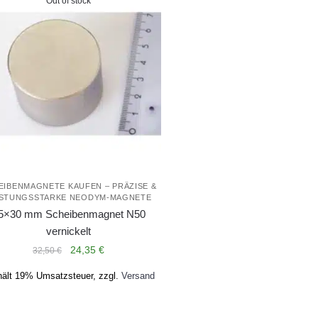
Out of stock
EIBENMAGNETE KAUFEN – PRÄZISE &
ISTUNGSSTARKE NEODYM-MAGNETE
5×30 mm Scheibenmagnet N50
vernickelt
Ursprünglicher
Aktueller
24,35
€
32,50
€
Preis
Preis
hält 19% Umsatzsteuer, zzgl.
Versand
war:
ist:
32,50 €
24,35 €.