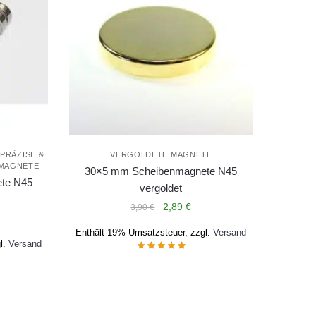
PRÄZISE &
VERGOLDETE MAGNETE
-MAGNETE
30×5 mm Scheibenmagnete N45
te N45
vergoldet
Ursprünglicher
Aktueller
2,89
€
3,90
€
Preis
Preis
Enthält 19% Umsatzsteuer, zzgl.
Versand
war:
ist:
l.
Versand
3,90 €
2,89 €.