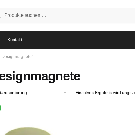
hen
Suchen
:
n
Kontakt
t „Designmagnete“
esignmagnete
Einzelnes Ergebnis wird angeze