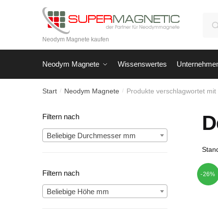
Skip
Skip
to
to
Suc
navigation
content
nach
Neodym Magnete kaufen
Neodym Magnete
Wissenswertes
Unternehme
Start
Neodym Magnete
Produkte verschlagwortet mi
/
/
D
Filtern nach
Beliebige Durchmesser mm
Filtern nach
-26%
Beliebige Höhe mm