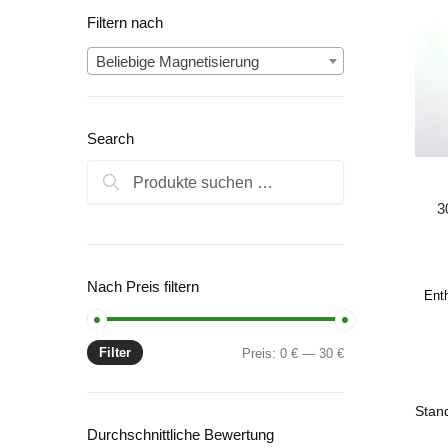
Filtern nach
Beliebige Magnetisierung
Search
Suchen
Suchen
nach:
3
Nach Preis filtern
Ent
Filter
Min.
Max.
Preis:
0 €
—
30 €
Preis
Preis
Durchschnittliche Bewertung