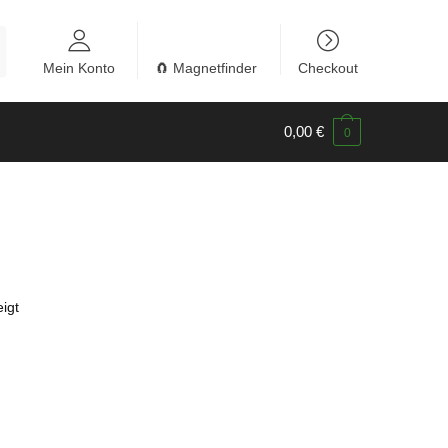
Mein Konto
🧲 Magnetfinder
Checkout
0,00
€
0
igt