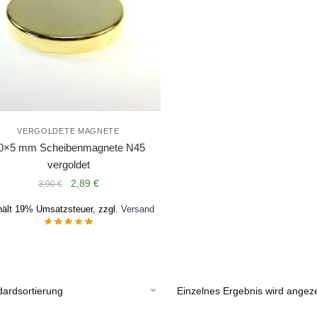
VERGOLDETE MAGNETE
0×5 mm Scheibenmagnete N45
vergoldet
Ursprünglicher
Aktueller
2,89
€
3,90
€
Preis
Preis
hält 19% Umsatzsteuer, zzgl.
Versand
war:
ist:
3,90 €
2,89 €.
Einzelnes Ergebnis wird angeze